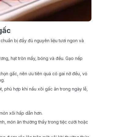
gấc
chuẩn bị đầy đủ nguyên liệu tươi ngon và
ơng, hạt tròn mẩy, bóng và đều. Gạo nếp
chọn gấc, nên ưu tiên quả có gai nở đều, vỏ
ng.
, phù hợp khi nấu xôi gấc ăn trong ngày lễ,
 món xôi hấp dẫn hơn.
nh, món ăn thường thấy trong tiệc cưới hoặc