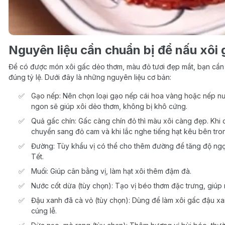
Nguyên liệu cần chuẩn bị để nấu xôi 
Để có được món xôi gấc dẻo thơm, màu đỏ tươi đẹp mắt, bạn cần 
đúng tỷ lệ. Dưới đây là những nguyên liệu cơ bản:
Gạo nếp: Nên chọn loại gạo nếp cái hoa vàng hoặc nếp nư
ngon sẽ giúp xôi dẻo thơm, không bị khô cứng.
Quả gấc chín: Gấc càng chín đỏ thì màu xôi càng đẹp. Khi 
chuyển sang đỏ cam và khi lắc nghe tiếng hạt kêu bên tro
Đường: Tùy khẩu vị có thể cho thêm đường để tăng độ ngọt
Tết.
Muối: Giúp cân bằng vị, làm hạt xôi thêm đậm đà.
Nước cốt dừa (tùy chọn): Tạo vị béo thơm đặc trưng, giúp
Đậu xanh đã cà vỏ (tùy chọn): Dùng để làm xôi gấc đậu xa
cúng lễ.