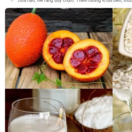
Dừa nạo, mè rang (tùy chọn): Thêm hương vị bùi béo, thườn