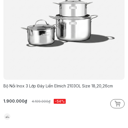
Bộ Nồi Inox 3 Lớp Đáy Liền Elmich 2103OL Size 18,20,26cm
B
1
1.900.000₫
1
4.109.000₫
-54%