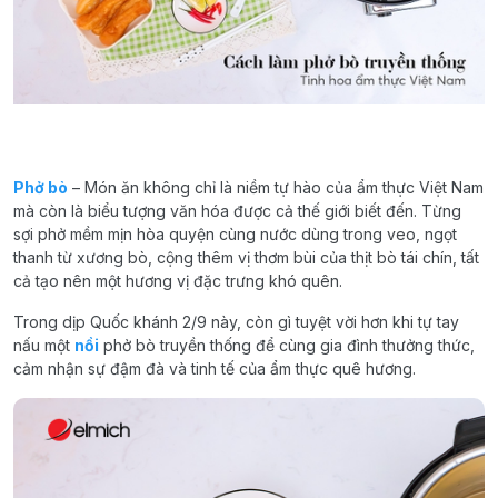
Phở bò
– Món ăn không chỉ là niềm tự hào của ẩm thực Việt Nam
mà còn là biểu tượng văn hóa được cả thế giới biết đến. Từng
sợi phở mềm mịn hòa quyện cùng nước dùng trong veo, ngọt
thanh từ xương bò, cộng thêm vị thơm bùi của thịt bò tái chín, tất
cả tạo nên một hương vị đặc trưng khó quên.
Trong dịp Quốc khánh 2/9 này, còn gì tuyệt vời hơn khi tự tay
nấu một
nồi
phở bò truyền thống để cùng gia đình thưởng thức,
cảm nhận sự đậm đà và tinh tế của ẩm thực quê hương.