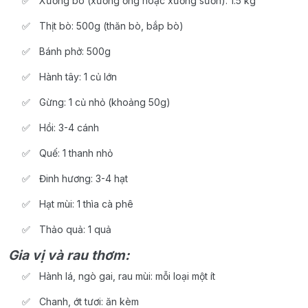
Xương bò (xương ống hoặc xương sườn): 1.5 kg
Thịt bò: 500g (thăn bò, bắp bò)
Bánh phở: 500g
Hành tây: 1 củ lớn
Gừng: 1 củ nhỏ (khoảng 50g)
Hồi: 3-4 cánh
Quế: 1 thanh nhỏ
Đinh hương: 3-4 hạt
Hạt mùi: 1 thìa cà phê
Thảo quả: 1 quả
Gia vị và rau thơm:
Hành lá, ngò gai, rau mùi: mỗi loại một ít
Chanh, ớt tươi: ăn kèm