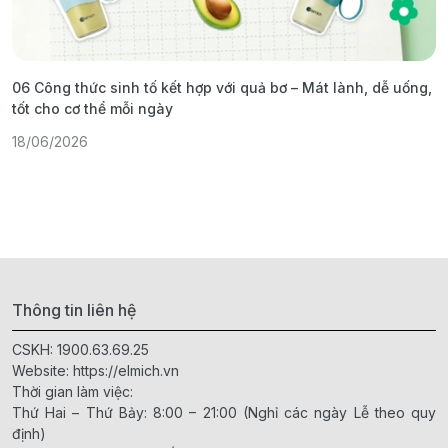
06 Công thức sinh tố kết hợp với quả bơ – Mát lành, dễ uống,
G
tốt cho cơ thể mỗi ngày
ả
18/06/2026
1
Thông tin liên hệ
CSKH:
1900.63.69.25
Website:
https://elmich.vn
Thời gian làm việc:
Thứ Hai – Thứ Bảy: 8:00 – 21:00 (Nghỉ các ngày Lễ theo quy
định)