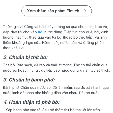
Xem thêm sản phẩm Elmich
Thêm gia vị: Gừng và hành tây nướng sơ qua cho thơm, bóc vỏ,
đập dập rồi cho vào
nồi
nước dùng. Tiếp tục cho quế, hồi, đinh
hương, hạt mùi, thảo quả vào túi lọc (hoặc bỏ trực tiếp) và ninh
thêm khoảng 1 giờ nữa. Nêm muối, nước mắm và đường phèn
theo khẩu vị.
2. Chuẩn bị thịt bò:
Thịt bò: Rửa sạch, để ráo và thái lát mỏng. Thịt có thể chần qua
nước sôi hoặc nhúng trực tiếp vào nước dùng khi ăn tùy sở thích.
3. Chuẩn bị bánh phở:
Bánh phở: Chần qua nước sôi để làm mềm, sau đó xả nhanh qua
nước lạnh để bánh phở không dính vào nhau. Để ráo nước.
4. Hoàn thiện tô phở bò:
- Xếp bánh phở vào tô: Sau đó thêm thịt bò thái lát lên trên.