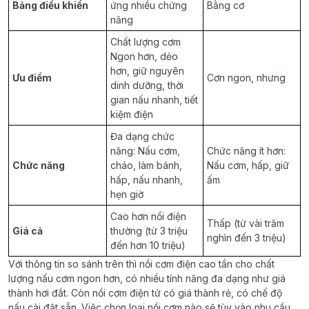
Bảng điều khiển
ứng nhiều chứng
Bằng cơ
năng
Chất lượng cơm
Ngon hơn, dẻo
hơn, giữ nguyên
Ưu điểm
Cơn ngon, nhưng
dinh dưỡng, thời
gian nấu nhanh, tiết
kiệm điện
Đa dạng chức
năng: Nấu cơm,
Chức năng ít hơn:
Chức năng
cháo, làm bánh,
Nấu cơm, hấp, giữ
hấp, nấu nhanh,
ấm
hẹn giờ
Cao hơn nồi điện
Thấp (từ vài trăm
Giá cả
thường (từ 3 triệu
nghìn đến 3 triệu)
đến hơn 10 triệu)
Với thông tin so sánh trên thì nồi cơm điện cao tần cho chất
lượng nấu cơm ngon hơn, có nhiều tính năng đa dạng như giá
thành hơi đắt. Còn nồi cơm điện tử có giá thành rẻ, có chế độ
nấu cài đặt sẵn. Việc chọn loại nồi cơm nào sẽ tùy vào nhu cầu,