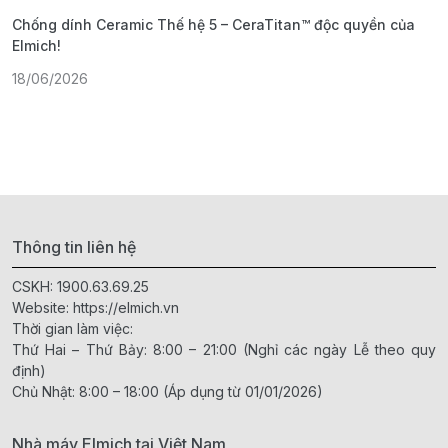
Chống dính Ceramic Thế hệ 5 – CeraTitan™ độc quyền của
P
Elmich!
F
18/06/2026
2
Thông tin liên hệ
CSKH:
1900.63.69.25
Website:
https://elmich.vn
Thời gian làm việc:
Thứ Hai – Thứ Bảy: 8:00 – 21:00 (Nghỉ các ngày Lễ theo quy
định)
Chủ Nhật: 8:00 – 18:00 (Áp dụng từ 01/01/2026)
Nhà máy Elmich tại Việt Nam