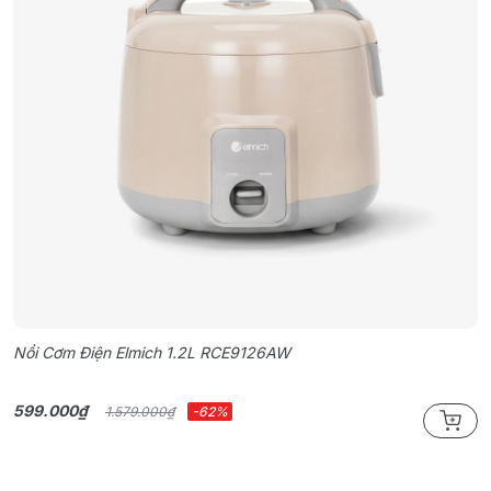
Nồi Cơm Điện Elmich 1.2L RCE9126AW
N
599.000₫
7
1.579.000₫
-62%