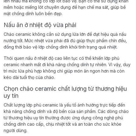
lên nhau mà không có lớp lót bảo vệ. Bạn có thể sử dụng khăn
mềm hoặc miếng lót chuyên dụng để hạn chế ma sát, giúp bề
mặt chống dính luôn bền đẹp.
Nấu ăn ở nhiệt độ vừa phải
Chảo ceramic không cần sử dụng lửa lớn để đạt hiệu quả nấu
nướng tốt. Mức nhiệt vừa phải đã đủ giúp thực phẩm chín đều,
đồng thời bảo vệ lớp chống dính khỏi tình trạng quá nhiệt.
Thói quen nấu ở nhiệt độ cao liên tục có thể khiến lớp phủ
ceramic nhanh mất đi khả năng chống dính tự nhiên. Vì vậy, duy
trì mức lửa phù hợp không chỉ giúp món ăn ngon hơn mà còn
kéo dài tuổi thọ của chảo.
Chọn chảo ceramic chất lượng từ thương hiệu
uy tín
Chất lượng lớp phủ ceramic là yếu tố ảnh hưởng trực tiếp đến
khả năng chống dính và độ bền của sản phẩm. Các dòng chảo
từ thương hiệu uy tín thường được ứng dụng công nghệ phủ
chống dính cao cấp, chịu nhiệt tốt và an toàn cho sức khỏe
người dùng.