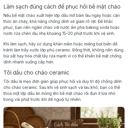
Làm sạch đúng cách để phục hồi bề mặt chảo
Nếu bề mặt chảo xuất hiện lớp dầu mỡ bám lâu ngày hoặc cặn
thức ăn cháy, khả năng chống dính sẽ giảm rõ rệt. Để khắc
phục, bạn nên ngâm chảo với nước ấm pha baking soda hoặc
nước rửa chén dịu nhẹ khoảng 15–20 phút trước khi vệ sinh.
Khi làm sạch, hãy sử dụng khăn mềm hoặc miếng bọt biển để
tránh làm trầy xước lớp phủ ceramic. Đồng thời, không nên dùng
búi sắt hay hóa chất tẩy rửa mạnh vì có thể khiến bề mặt chống
dính nhanh xuống cấp hơn.
Tôi dầu cho chảo ceramic
Tôi dầu là mẹo đơn giản giúp phục hồi và duy trì độ chống dính
cho chảo ceramic. Sau khi vệ sinh sạch và lau khô, bạn có thể
thoa một lớp dầu ăn mỏng lên bề mặt chảo rồi đun ở lửa nhỏ
trong vài phút trước khi để nguội tự nhiên.