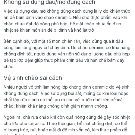
Không sử dụng dầu/mỡ đúng cách
Việc sử dụng dầu mỡ không đúng cách cũng là lý do khiến thức
ăn dễ bám dính vào chảo ceramic. Nếu cho thực phẩm vào khi
chảo chưa đạt độ nóng phù hợp, bề mặt chảo chưa ổn định
nhiệt sẽ khiến món ăn dễ bị dính và khó lật trở.
Bên cạnh đó, với một số món chiên rán, việc dùng quá ít dầu
cũng làm tăng nguy cơ cháy dính. Dù chảo ceramic có khả năng
chống dính tốt, người dùng vẫn nên sử dụng lượng dầu phù hợp
để tạo lớp đệm giúp thực phẩm chín đều và hạn chế bám đáy
chảo.
Vệ sinh chảo sai cách
Nhiều người vô tình làm hỏng lớp chống dính ceramic do vệ sinh
không đúng cách. Việc sử dụng búi sắt, miếng cọ kim loại hoặc
chất tẩy rửa mạnh có thể tạo ra các vết xước nhỏ trên bề mặt
chảo, khiến khả năng chống dính giảm nhanh chóng.
Ngoài ra, chà rửa chảo khi còn quá nóng cũng dễ gây sốc nhiệt
cho lớp phủ ceramic. Theo thời gian, bề mặt chống dính có thể
bị bong tróc, nứt hoặc mất đi độ mịn vốn có, làm thực phẩm dễ