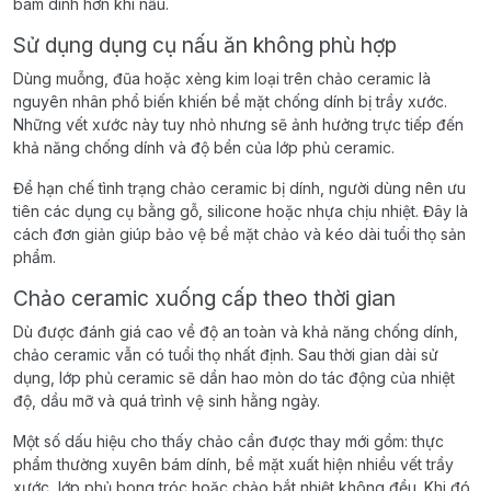
bám dính hơn khi nấu.
Sử dụng dụng cụ nấu ăn không phù hợp
Dùng muỗng, đũa hoặc xẻng kim loại trên chảo ceramic là
nguyên nhân phổ biến khiến bề mặt chống dính bị trầy xước.
Những vết xước này tuy nhỏ nhưng sẽ ảnh hưởng trực tiếp đến
khả năng chống dính và độ bền của lớp phủ ceramic.
Để hạn chế tình trạng chảo ceramic bị dính, người dùng nên ưu
tiên các dụng cụ bằng gỗ, silicone hoặc nhựa chịu nhiệt. Đây là
cách đơn giản giúp bảo vệ bề mặt chảo và kéo dài tuổi thọ sản
phẩm.
Chảo ceramic xuống cấp theo thời gian
Dù được đánh giá cao về độ an toàn và khả năng chống dính,
chảo ceramic vẫn có tuổi thọ nhất định. Sau thời gian dài sử
dụng, lớp phủ ceramic sẽ dần hao mòn do tác động của nhiệt
độ, dầu mỡ và quá trình vệ sinh hằng ngày.
Một số dấu hiệu cho thấy chảo cần được thay mới gồm: thực
phẩm thường xuyên bám dính, bề mặt xuất hiện nhiều vết trầy
xước, lớp phủ bong tróc hoặc chảo bắt nhiệt không đều. Khi đó,