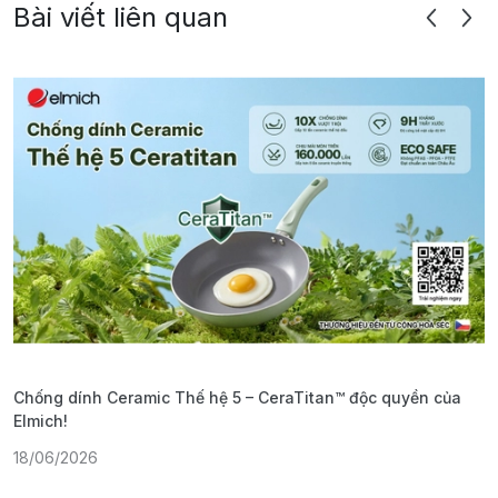
Bài viết liên quan
Chống dính Ceramic Thế hệ 5 – CeraTitan™ độc quyền của
P
Elmich!
F
18/06/2026
2