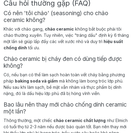
Câu hỏi thường gặp (FAQ)
Có nên 'tôi chảo' (seasoning) cho chảo
ceramic không?
Khác với chảo gang,
chảo ceramic
không bắt buộc phải tôi
chảo thường xuyên. Tuy nhiên, việc "tráng dầu" định kỳ 6 tháng
một lần sẽ giúp lấp đầy các vết xước nhỏ và duy trì
hiệu suất
chống dính
tối ưu.
Chảo ceramic bị cháy đen có dùng tiếp được
không?
Có, nếu bạn có thể làm sạch hoàn toàn vết cháy bằng phương
pháp
baking soda và giấm
mà không làm bong tróc lớp phủ.
Nếu sau khi làm sạch, bề mặt vẫn nhám và thực phẩm bị dính
nặng, đó là dấu hiệu lớp phủ đã bị hỏng vĩnh viễn.
Bao lâu nên thay mới chảo chống dính ceramic
một lần?
Thông thường, một chiếc
chảo ceramic chất lượng
như Elmich
có tuổi thọ từ 2-3 năm nếu được bảo quản tốt. Bạn nên thay mới
khi thấy lớp phủ bị bong tróc, trầy xước sâu hoặc khả năng