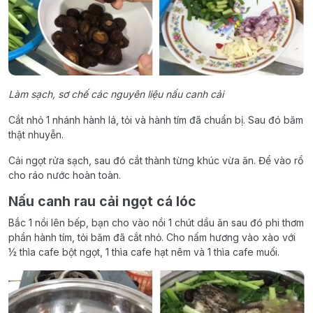
Làm sạch, sơ chế các nguyên liệu nấu canh cải
Cắt nhỏ 1 nhánh hành lá, tỏi và hành tím đã chuẩn bị. Sau đó băm
thật nhuyễn.
Cải ngọt rửa sạch, sau đó cắt thành từng khúc vừa ăn. Để vào rổ
cho ráo nước hoàn toàn.
Nấu canh rau cải ngọt cá lóc
Bắc 1 nồi lên bếp, bạn cho vào nồi 1 chút dầu ăn sau đó phi thơm
phần hành tím, tỏi băm đã cắt nhỏ. Cho nấm hương vào xào với
½ thìa cafe bột ngọt, 1 thìa cafe hạt nêm và 1 thìa cafe muối.