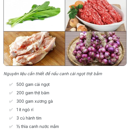
Nguyên liệu cần thiết để nấu canh cải ngọt thịt bằm
500 gam cải ngọt
200 gam thịt băm
300 gam xương gà
1 ít ngò rí
3 củ hành tím
½ thìa canh nước mắm