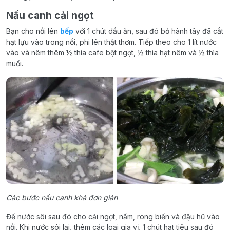
Nấu canh cải ngọt
Bạn cho nồi lên
bếp
với 1 chút dầu ăn, sau đó bỏ hành tây đã cắt
hạt lựu vào trong nồi, phi lên thật thơm. Tiếp theo cho 1 lít nước
vào và nêm thêm ½ thìa cafe bột ngọt, ½ thìa hạt nêm và ½ thìa
muối.
Các bước nấu canh khá đơn giản
Để nước sôi sau đó cho cải ngọt, nấm, rong biển và đậu hũ vào
nồi. Khi nước sôi lại, thêm các loại gia vị, 1 chút hạt tiêu sau đó