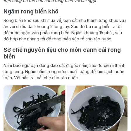
Bạn cũng có thể nấu canh rong biển với cải ngọt
Ngâm rong biển khô
Rong biển khô sau khi mua về, bạn cắt nhỏ thành từng khúc vừa
ăn với chiều dài khoảng 2 lòng tay. Sau đó bỏ rong biển ra tô,
đổ nước ngập vào phần rong biển. Ngâm khoảng 15 phút, sau
đó bóp nhẹ nhàng rồi để rong biển vào rổ cho ráo nước.
Sơ chế nguyên liệu cho món canh cải rong
biển
Nấm bào ngư bạn dùng dao cắt đi gốc nấm, sau đó xé ra thành
từng cọng. Ngâm nấm trong nước muối loãng để làm sạch hoàn
toàn. Vớt nấm ra, vắt nhẹ cho ráo nước.