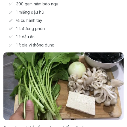
300 gam nấm bào ngư
1 miếng đậu hũ
⅓ củ hành tây
1 ít đường phèn
1 ít dầu ăn
1 ít gia vị thông dụng