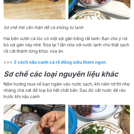
Sơ chế thịt cẩn thận để cá không bị tanh
Hai bên sườn cá lóc có một sợi gân trắng rất tanh. Bạn chú ý rút
bỏ sợi gân này nhé. Rửa lại 1 lần nữa với nước lạnh cho thật sạch
rồi cắt thành từng khúc vừa ăn.
>>>
2 cách nấu canh cá rô đồng siêu thơm ngon.
Sơ chế các loại nguyên liệu khác
Nấm hương mua về bạn ngâm vào nước sạch, khi nấm nở thì nhẹ
nhàng chà xát để loại bỏ hết chất bẩn. Sau đó vắt nước để ráo
trước khi nấu canh.