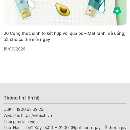
06 Công thức sinh tố kết hợp với quả bơ – Mát lành, dễ uống,
G
tốt cho cơ thể mỗi ngày
ả
18/06/2026
1
Thông tin liên hệ
CSKH:
1900.63.69.25
Website:
https://elmich.vn
Thời gian làm việc:
Thứ Hai – Thứ Bảy: 8:00 – 21:00 (Nghỉ các ngày Lễ theo quy