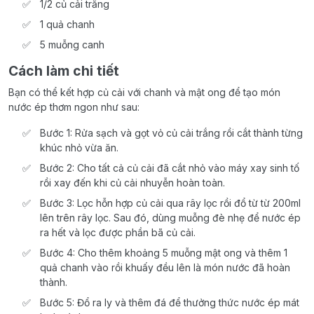
1/2 củ cải trắng
1 quả chanh
5 muỗng canh
Cách làm chi tiết
Bạn có thể kết hợp củ cải với chanh và mật ong để tạo món
nước ép thơm ngon như sau:
Bước 1: Rửa sạch và gọt vỏ củ cải trắng rồi cắt thành từng
khúc nhỏ vừa ăn.
Bước 2: Cho tất cả củ cải đã cắt nhỏ vào máy xay sinh tố
rồi xay đến khi củ cải nhuyễn hoàn toàn.
Bước 3: Lọc hỗn hợp củ cải qua rây lọc rồi đổ từ từ 200ml
lên trên rây lọc. Sau đó, dùng muỗng đè nhẹ để nước ép
ra hết và lọc được phần bã củ cải.
Bước 4: Cho thêm khoảng 5 muỗng mật ong và thêm 1
quả chanh vào rồi khuấy đều lên là món nước đã hoàn
thành.
Bước 5: Đổ ra ly và thêm đá để thưởng thức nước ép mát