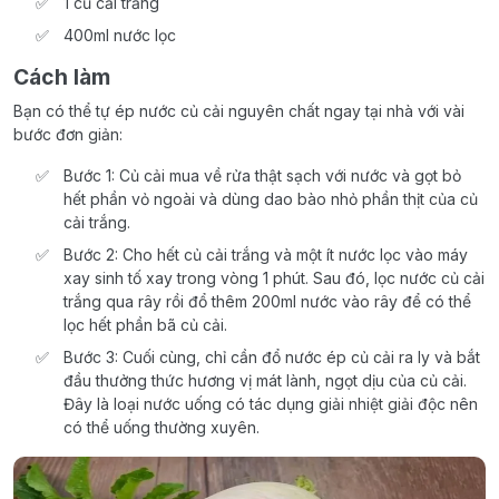
1 củ cải trắng
400ml nước lọc
Cách làm
Bạn có thể tự ép nước củ cải nguyên chất ngay tại nhà với vài
bước đơn giản:
Bước 1: Củ cải mua về rửa thật sạch với nước và gọt bỏ
hết phần vỏ ngoài và dùng dao bào nhỏ phần thịt của củ
cải trắng.
Bước 2: Cho hết củ cải trắng và một ít nước lọc vào máy
xay sinh tố xay trong vòng 1 phút. Sau đó, lọc nước củ cải
trắng qua rây rồi đổ thêm 200ml nước vào rây để có thể
lọc hết phần bã củ cải.
Bước 3: Cuối cùng, chỉ cần đổ nước ép củ cải ra ly và bắt
đầu thưởng thức hương vị mát lành, ngọt dịu của củ cải.
Đây là loại nước uống có tác dụng giải nhiệt giải độc nên
có thể uống thường xuyên.