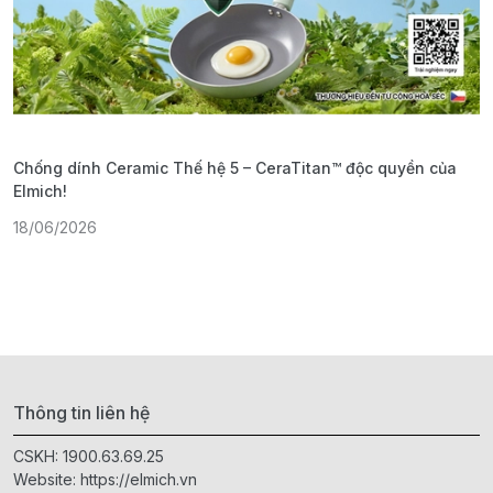
Chống dính Ceramic Thế hệ 5 – CeraTitan™ độc quyền của
P
Elmich!
F
18/06/2026
2
Thông tin liên hệ
CSKH:
1900.63.69.25
Website:
https://elmich.vn