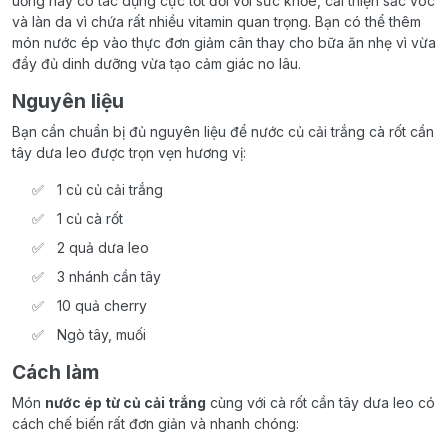
uống này có tác dụng cực tốt đối với sức khỏe, cải thiện sắc vóc
và làn da vì chứa rất nhiều vitamin quan trọng. Bạn có thể thêm
món nước ép vào thực đơn giảm cân thay cho bữa ăn nhẹ vì vừa
đầy đủ dinh dưỡng vừa tạo cảm giác no lâu.
Nguyên liệu
Bạn cần chuẩn bị đủ nguyên liệu để nước củ cải trắng cà rốt cần
tây dưa leo được trọn vẹn hương vị:
1 củ củ cải trắng
1 củ cà rốt
2 quả dưa leo
3 nhánh cần tây
10 quả cherry
Ngò tây, muối
Cách làm
Món
nước ép từ củ cải trắng
cùng với cà rốt cần tây dưa leo có
cách chế biến rất đơn giản và nhanh chóng: