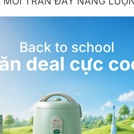
 MỚI TRÀN ĐẦY NĂNG LƯỢ