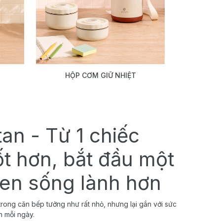
HỘP CƠM GIỮ NHIỆT
tan - Từ 1 chiếc
ốt hơn, bắt đầu một
uen sống lành hơn
rong căn bếp tưởng như rất nhỏ, nhưng lại gắn với sức
h mỗi ngày.