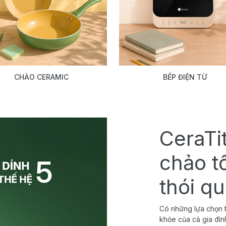
CHẢO CERAMIC
BẾP ĐIỆN TỪ
CeraTi
chảo t
thói q
Có những lựa chọn t
khỏe của cả gia đìn