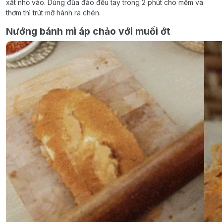
xắt nhỏ vào. Dùng đũa đảo đều tay trong 2 phút cho mềm và
thơm thì trút mỡ hành ra chén.
Nướng bánh mì áp chảo với muối ớt