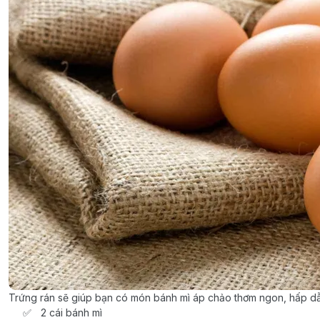
Trứng rán sẽ giúp bạn có món bánh mì áp chảo thơm ngon, hấp d
2 cái bánh mì