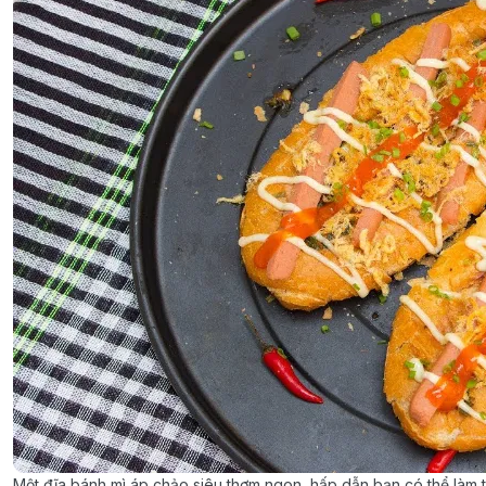
Một đĩa bánh mì áp chảo siêu thơm ngon, hấp dẫn bạn có thể làm t