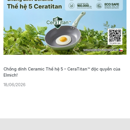
Chống dính Ceramic Thế hệ 5 – CeraTitan™ độc quyền của
P
Elmich!
F
18/06/2026
2