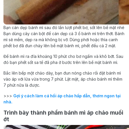
Bạn cán dẹp bánh mì sau đó lần lượt phết bơ, sốt lên bề mặt nhé
Bạn dùng cây cán bột để cán dẹp cả 3 ổ bánh mì trên thớt. Bánh
mì sẽ mềm, dẹp ra mà không bị vỡ. Dùng phới hoặc thìa canh
phết bơ đã đun chảy lên bề mặt bánh mì, phết đều cả 2 mặt.
Để bánh mì ra đĩa khoảng 10 phút cho bơ ngấm và khô bớt. Sau
đó bạn phết sốt sa tế đã pha ở bước trên lên bề mặt bánh mì.
Bắc lên bếp một chảo dày, bạn đun nóng chảo rồi đặt bánh mì
vào áp với lửa vừa trong 7 phút. Lật mặt, áp chảo bánh mì thêm
7 phút nữa là được.
>>>
Gợi ý cách làm cá hồi áp chảo hấp dẫn, thơm ngon tại
nhà.
Trình bày thành phẩm bánh mì áp chảo muối
ớt