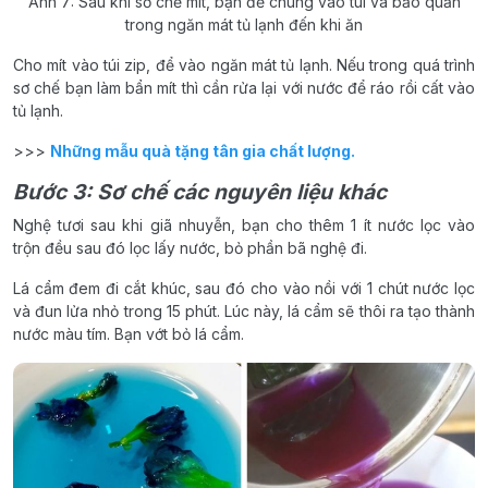
Ảnh 7: Sau khi sơ chế mít, bạn để chúng vào túi và bảo quản
trong ngăn mát tủ lạnh đến khi ăn
Cho mít vào túi zip, để vào ngăn mát tủ lạnh. Nếu trong quá trình
sơ chế bạn làm bẩn mít thì cần rửa lại với nước để ráo rồi cất vào
tủ lạnh.
>>>
Những mẫu quà tặng tân gia chất lượng.
Bước 3: Sơ chế các nguyên liệu khác
Nghệ tươi sau khi giã nhuyễn, bạn cho thêm 1 ít nước lọc vào
trộn đều sau đó lọc lấy nước, bỏ phần bã nghệ đi.
Lá cẩm đem đi cắt khúc, sau đó cho vào nồi với 1 chút nước lọc
và đun lửa nhỏ trong 15 phút. Lúc này, lá cẩm sẽ thôi ra tạo thành
nước màu tím. Bạn vớt bỏ lá cẩm.