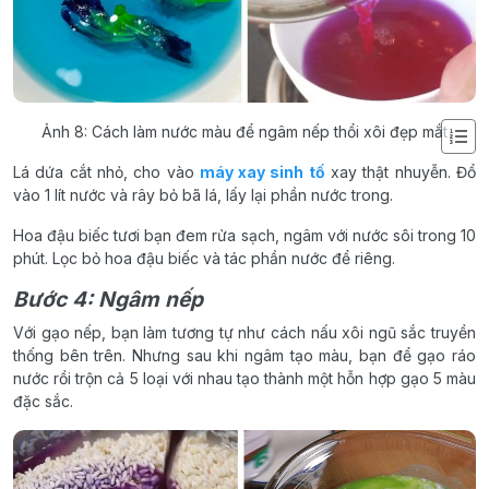
Ảnh 8: Cách làm nước màu để ngâm nếp thổi xôi đẹp mắt
Lá dứa cắt nhỏ, cho vào
máy xay sinh tố
xay thật nhuyễn. Đổ
vào 1 lít nước và rây bỏ bã lá, lấy lại phần nước trong.
Hoa đậu biếc tươi bạn đem rửa sạch, ngâm với nước sôi trong 10
phút. Lọc bỏ hoa đậu biếc và tác phần nước để riêng.
Bước 4: Ngâm nếp
Với gạo nếp, bạn làm tương tự như cách nấu xôi ngũ sắc truyền
thống bên trên. Nhưng sau khi ngâm tạo màu, bạn để gạo ráo
nước rồi trộn cả 5 loại với nhau tạo thành một hỗn hợp gạo 5 màu
đặc sắc.