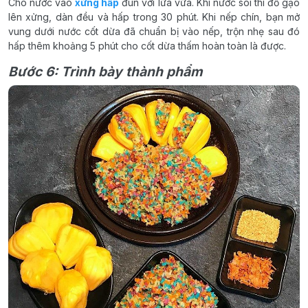
Cho nước vào
xửng hấp
đun với lửa vừa. Khi nước sôi thì đổ gạo
lên xửng, dàn đều và hấp trong 30 phút. Khi nếp chín, bạn mở
vung dưới nước cốt dừa đã chuẩn bị vào nếp, trộn nhẹ sau đó
hấp thêm khoảng 5 phút cho cốt dừa thấm hoàn toàn là được.
Bước 6: Trình bày thành phẩm