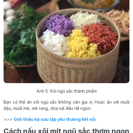
Ảnh 5: Xôi ngũ sắc thành phẩm
Bạn có thể ăn xôi ngũ sắc không cần gia vị. Hoặc ăn với muối
đậu, muối mè, mè rang, dừa sợi đều rất ngon.
>>>
Giới thiệu bộ sưu tập yêu thương kết nối.
Cách nấu xôi mít ngũ sắc thơm ngon