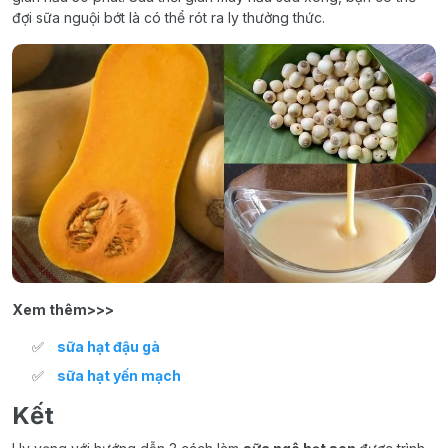
đợi sữa nguội bớt là có thể rót ra ly thưởng thức.
Xem thêm>>>
sữa hạt đậu gà
sữa hạt yến mạch
Kết