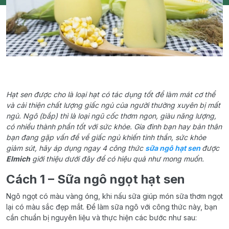
Hạt sen được cho là loại hạt có tác dụng tốt để làm mát cơ thể
và cải thiện chất lượng giấc ngủ của người thường xuyên bị mất
ngủ. Ngô (bắp) thì là loại ngũ cốc thơm ngon, giàu năng lượng,
có nhiều thành phần tốt với sức khỏe. Gia đình bạn hay bản thân
bạn đang gặp vấn đề về giấc ngủ khiến tinh thần, sức khỏe
giảm sút, hãy áp dụng ngay 4 công thức
sữa ngô hạt sen
được
Elmich
giới thiệu dưới đây để có hiệu quả như mong muốn.
Cách 1 – Sữa ngô ngọt hạt sen
Ngô ngọt có màu vàng óng, khi nấu sữa giúp món sữa thơm ngọt
lại có màu sắc đẹp mắt. Để làm sữa ngô với công thức này, bạn
cần chuẩn bị nguyên liệu và thực hiện các bước như sau: