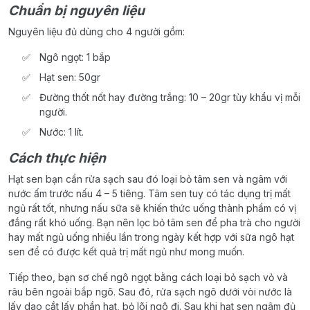
Chuẩn bị nguyên liệu
Nguyên liệu đủ dùng cho 4 người gồm:
Ngô ngọt: 1 bắp
Hạt sen: 50gr
Đường thốt nốt hay đường trắng: 10 – 20gr tùy khẩu vị mỗi
người.
Nước: 1 lít.
Cách thực hiện
Hạt sen bạn cần rửa sạch sau đó loại bỏ tâm sen và ngâm với
nước ấm trước nấu 4 – 5 tiêng. Tâm sen tuy có tác dụng trị mất
ngủ rất tốt, nhưng nấu sữa sẽ khiến thức uống thành phẩm có vị
đắng rất khó uống. Bạn nên lọc bỏ tâm sen để pha trà cho người
hay mất ngủ uống nhiều lần trong ngày kết hợp với sữa ngô hạt
sen để có được kết quả trị mất ngủ như mong muốn.
Tiếp theo, bạn sơ chế ngô ngọt bằng cách loại bỏ sạch vỏ và
râu bên ngoài bắp ngô. Sau đó, rửa sạch ngô dưới vòi nước là
lấy dao cắt lấy phần hạt, bỏ lõi ngô đi. Sau khi hạt sen ngâm đủ