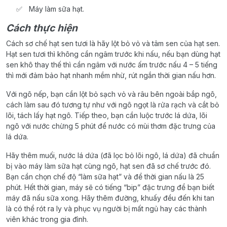
Máy làm sữa hạt.
Cách thực hiện
Cách sơ chế hạt sen tươi là hãy lột bỏ vỏ và tâm sen của hạt sen.
Hạt sen tươi thì không cần ngâm trước khi nấu, nếu bạn dùng hạt
sen khô thay thế thì cần ngâm với nước ấm trước nấu 4 – 5 tiếng
thì mới đảm bảo hạt nhanh mềm nhừ, rút ngắn thời gian nấu hơn.
Với ngô nếp, bạn cần lột bỏ sạch vỏ và râu bên ngoài bắp ngô,
cách làm sau đó tương tự như với ngô ngọt là rửa rạch và cắt bỏ
lõi, tách lấy hạt ngô. Tiếp theo, bạn cần luộc trước lá dứa, lõi
ngô với nước chừng 5 phút để nước có mùi thơm đặc trưng của
lá dứa.
Hãy thêm muối, nước lá dứa (đã lọc bỏ lõi ngô, lá dứa) đã chuẩn
bị vào máy làm sữa hạt cùng ngô, hạt sen đã sơ chế trước đó.
Bạn cần chọn chế độ “làm sữa hạt” và để thời gian nấu là 25
phút. Hết thời gian, máy sẽ có tiếng “bip” đặc trưng để bạn biết
máy đã nấu sữa xong. Hãy thêm đường, khuấy đều đến khi tan
là có thể rót ra ly và phục vụ người bị mất ngủ hay các thành
viên khác trong gia đình.