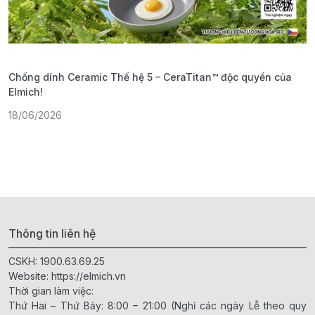
Chống dính Ceramic Thế hệ 5 – CeraTitan™ độc quyền của
P
Elmich!
F
18/06/2026
2
Thông tin liên hệ
CSKH:
1900.63.69.25
Website:
https://elmich.vn
Thời gian làm việc:
Thứ Hai – Thứ Bảy: 8:00 – 21:00 (Nghỉ các ngày Lễ theo quy