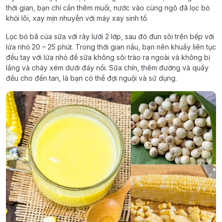
thời gian, bạn chỉ cần thêm muối, nước vào cùng ngô đã lọc bỏ
khỏi lõi, xay mịn nhuyễn với máy xay sinh tố.
Lọc bỏ bã của sữa với rây lưới 2 lớp, sau đó đun sôi trên bếp với
lửa nhỏ 20 – 25 phút. Trong thời gian nấu, bạn nên khuấy liên tục
đều tay với lửa nhỏ để sữa không sôi trào ra ngoài và không bị
lắng và cháy xém dưới đáy nồi. Sữa chín, thêm đường và quấy
đều cho đến tan, là bạn có thể đợi nguội và sử dụng.