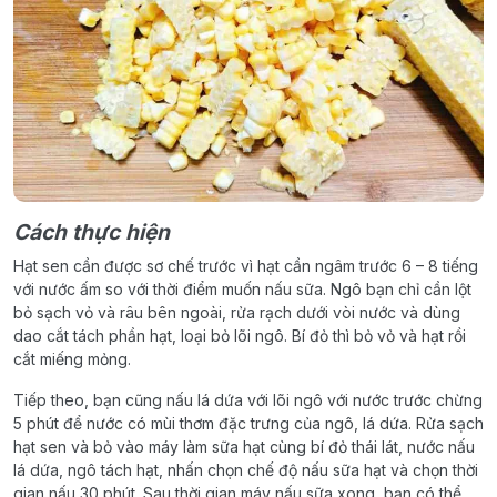
Cách thực hiện
Hạt sen cần được sơ chế trước vì hạt cần ngâm trước 6 – 8 tiếng
với nước ấm so với thời điểm muốn nấu sữa. Ngô bạn chỉ cần lột
bỏ sạch vỏ và râu bên ngoài, rửa rạch dưới vòi nước và dùng
dao cắt tách phần hạt, loại bỏ lõi ngô. Bí đỏ thì bỏ vỏ và hạt rồi
cắt miếng mỏng.
Tiếp theo, bạn cũng nấu lá dứa với lõi ngô với nước trước chừng
5 phút để nước có mùi thơm đặc trưng của ngô, lá dứa. Rửa sạch
hạt sen và bỏ vào máy làm sữa hạt cùng bí đỏ thái lát, nước nấu
lá dứa, ngô tách hạt, nhấn chọn chế độ nấu sữa hạt và chọn thời
gian nấu 30 phút. Sau thời gian máy nấu sữa xong, bạn có thể