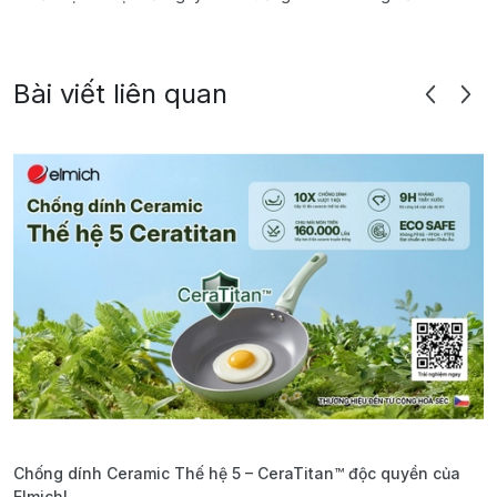
Bài viết liên quan
Chống dính Ceramic Thế hệ 5 – CeraTitan™ độc quyền của
P
Elmich!
F