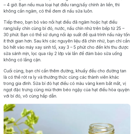
– 4 giờ. Bạn nếu mua loại hạt điều rang/sấy chính ăn liền, thì
không cần ngâm, có thể đem đi nấu sữa luôn.
Tiếp theo, bạn bỏ vào nồi hạt điều đã ngâm hoặc hạt điều
rang/sấy chín cùng bí đỏ, nước, nấu chín nhừ trên bếp từ 25 –
30 phút. Bạn có thể sử dụng nồi áp suất để quá trình nấu này tốn
ít thời gian hơn. Sau khi các nguyên liệu đã chín nhừ, bạn chỉ cần
bỏ hết vào máy xay sinh tố, xay 3 – 5 phút cho đến khi thu được
sữa sánh mịn, lọc qua rây 2 lớp vài lần để đảm bảo sữa uống
không có lắng cặn.
Cuối cùng, bạn chỉ cần thêm đường, khuấy đều cho đường tan
là có thể rót ra ly và thưởng thức cùng các thành viên khác
trong gia đình. Sữa bí đỏ hạt điều có màu vàng kem bắt mắt, vị
ngọt đặc trưng cùng mùi thơm béo ngậy của hạt điều hòa quyện
với bí đỏ, vô cùng hấp dẫn.