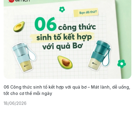
06 Công thức sinh tố kết hợp với quả bơ – Mát lành, dễ uống,
G
tốt cho cơ thể mỗi ngày
ả
18/06/2026
1