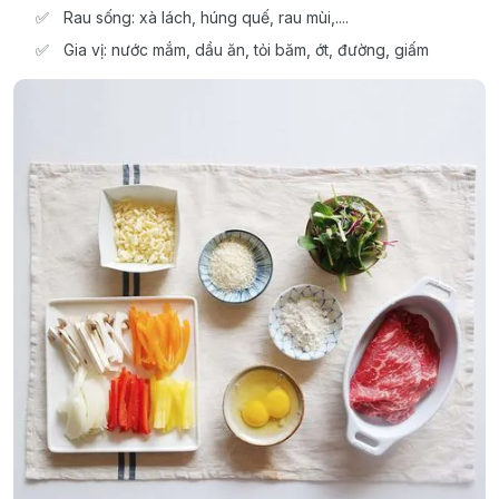
Rau sống: xà lách, húng quế, rau mùi,....
Gia vị: nước mắm, dầu ăn, tỏi băm, ớt, đường, giấm