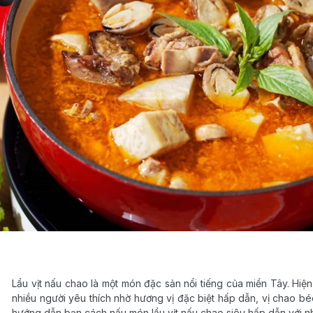
Lẩu vịt nấu chao là một món đặc sản nổi tiếng của miền Tây. Hiệ
nhiều người yêu thích nhờ hương vị đặc biệt hấp dẫn, vị chao bé
hướng dẫn bạn cách nấu món lẩu vịt nấu chao siêu hấp dẫn với n