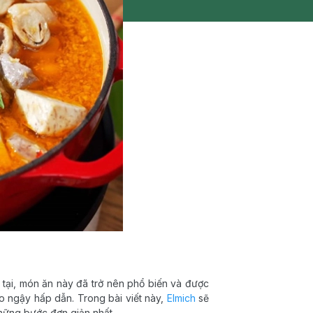
n tại, món ăn này đã trở nên phổ biến và được
o ngậy hấp dẫn. Trong bài viết này,
Elmich
sẽ
hững bước đơn giản nhất.