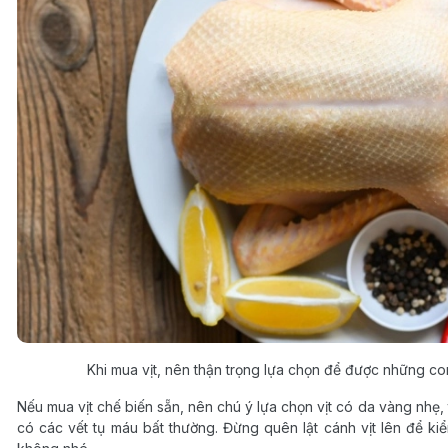
Khi mua vịt, nên thận trọng lựa chọn để được những co
Nếu mua vịt chế biến sẵn, nên chú ý lựa chọn vịt có da vàng nhẹ,
có các vết tụ máu bất thường. Đừng quên lật cánh vịt lên để ki