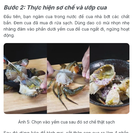
Bước 2: Thực hiện sơ chế và ướp cua
Đầu tiên, bạn ngâm cua trong nước để cua nhả bớt các chất
bẩn. Đem cua đã mua đi rửa sạch. Dùng dao có mũi nhọn nhẹ
nhàng đâm vào phần dưới yếm cua để cua ngất đi, ngừng hoạt
động.
Ảnh 5: Chọn vào yếm cua sau đó sơ chế thật sạch
Sau đó dùng kéo để tách mai, cắt thân con cua ra làm 4 phần.