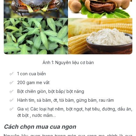
Ảnh 1: Nguyên liệu cơ bản
1 con cua biển
200 gam me vắt
Bột chiên giòn, bột bắp/ bột năng
Hành tím, sả băm, ớt, tỏi băm, gừng băm, rau răm
Gia vị: Các loại hạt nêm, bột ngọt, hạt tiêu, đường, dầu ăn,
ớt bột , nước mắm…
Cách chọn mua cua ngon
Nguyên liệu quan trọng trong món cua rang me chính là cua