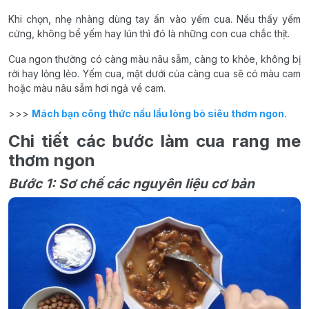
Khi chọn, nhẹ nhàng dùng tay ấn vào yếm cua. Nếu thấy yếm
cứng, không bể yếm hay lún thì đó là những con cua chắc thịt.
Cua ngon thường có càng màu nâu sẫm, càng to khỏe, không bị
rời hay lỏng lẻo. Yếm cua, mặt dưới của càng cua sẽ có màu cam
hoặc màu nâu sẫm hơi ngả về cam.
>>>
Mách bạn công thức nấu lẩu lòng bò siêu thơm ngon.
Chi tiết các bước làm cua rang me
thơm ngon
Bước 1: Sơ chế các nguyên liệu cơ bản