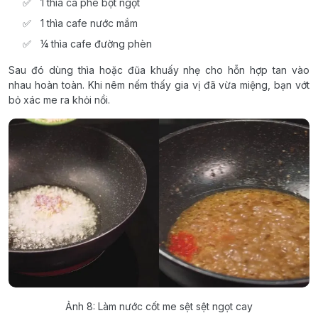
1 thìa cà phê bột ngọt
1 thìa cafe nước mắm
¼ thìa cafe đường phèn
Sau đó dùng thìa hoặc đũa khuấy nhẹ cho hỗn hợp tan vào
nhau hoàn toàn. Khi nêm nếm thấy gia vị đã vừa miệng, bạn vớt
bỏ xác me ra khỏi nồi.
Ảnh 8: Làm nước cốt me sệt sệt ngọt cay