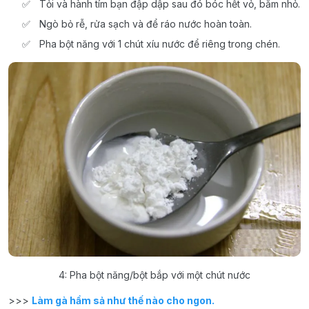
Tỏi và hành tím bạn đập dập sau đó bóc hết vỏ, băm nhỏ.
Ngò bỏ rễ, rửa sạch và để ráo nước hoàn toàn.
Pha bột năng với 1 chút xíu nước để riêng trong chén.
4: Pha bột năng/bột bắp với một chút nước
>>>
Làm gà hầm sả như thế nào cho ngon.