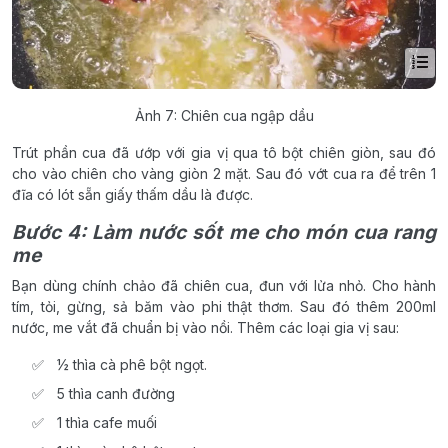
Ảnh 7: Chiên cua ngập dầu
Trút phần cua đã ướp với gia vị qua tô bột chiên giòn, sau đó
cho vào chiên cho vàng giòn 2 mặt. Sau đó vớt cua ra để trên 1
đĩa có lót sẵn giấy thấm dầu là được.
Bước 4: Làm nước sốt me cho món cua rang
me
Bạn dùng chính chảo đã chiên cua, đun với lửa nhỏ. Cho hành
tím, tỏi, gừng, sả băm vào phi thật thơm. Sau đó thêm 200ml
nước, me vắt đã chuẩn bị vào nồi. Thêm các loại gia vị sau:
½ thìa cà phê bột ngọt.
5 thìa canh đường
1 thìa cafe muối