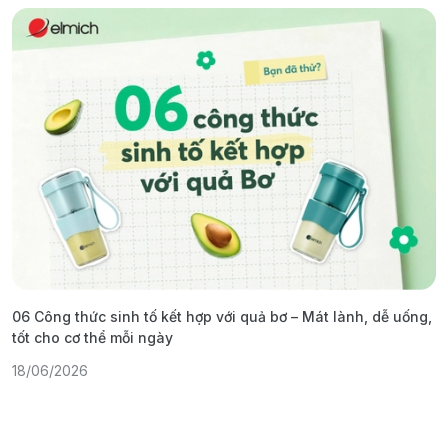
06 Công thức sinh tố kết hợp với quả bơ – Mát lành, dễ uống,
G
tốt cho cơ thể mỗi ngày
ả
18/06/2026
1