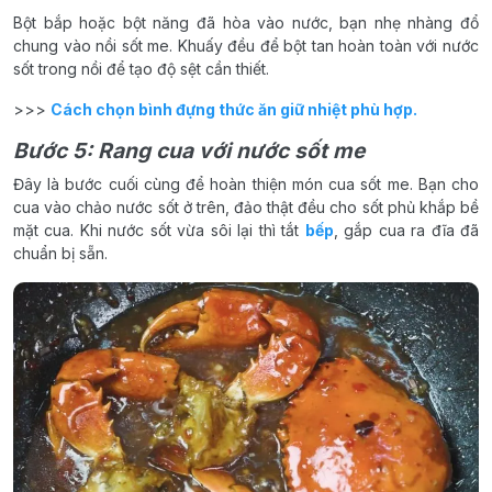
Bột bắp hoặc bột năng đã hòa vào nước, bạn nhẹ nhàng đổ
chung vào nồi sốt me. Khuấy đều để bột tan hoàn toàn với nước
sốt trong nồi để tạo độ sệt cần thiết.
>>>
Cách chọn bình đựng thức ăn giữ nhiệt phù hợp.
Bước 5: Rang cua với nước sốt me
Đây là bước cuối cùng để hoàn thiện món cua sốt me. Bạn cho
cua vào chảo nước sốt ở trên, đảo thật đều cho sốt phủ khắp bề
mặt cua. Khi nước sốt vừa sôi lại thì tắt
bếp
, gắp cua ra đĩa đã
chuẩn bị sẵn.