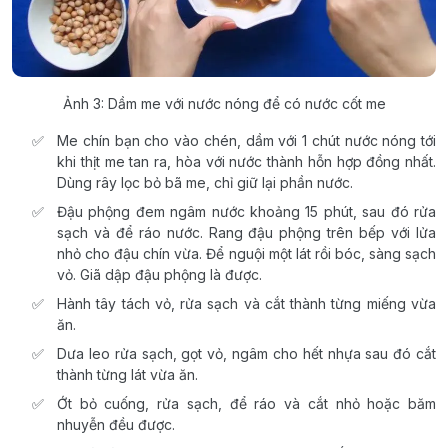
Ảnh 3: Dầm me với nước nóng để có nước cốt me
Me chín bạn cho vào chén, dầm với 1 chút nước nóng tới
khi thịt me tan ra, hòa với nước thành hỗn hợp đồng nhất.
Dùng rây lọc bỏ bã me, chỉ giữ lại phần nước.
Đậu phộng đem ngâm nước khoảng 15 phút, sau đó rửa
sạch và để ráo nước. Rang đậu phộng trên bếp với lửa
nhỏ cho đậu chín vừa. Để nguội một lát rồi bóc, sàng sạch
vỏ. Giã dập đậu phộng là được.
Hành tây tách vỏ, rửa sạch và cắt thành từng miếng vừa
ăn.
Dưa leo rửa sạch, gọt vỏ, ngâm cho hết nhựa sau đó cắt
thành từng lát vừa ăn.
Ớt bỏ cuống, rửa sạch, để ráo và cắt nhỏ hoặc băm
nhuyễn đều được.