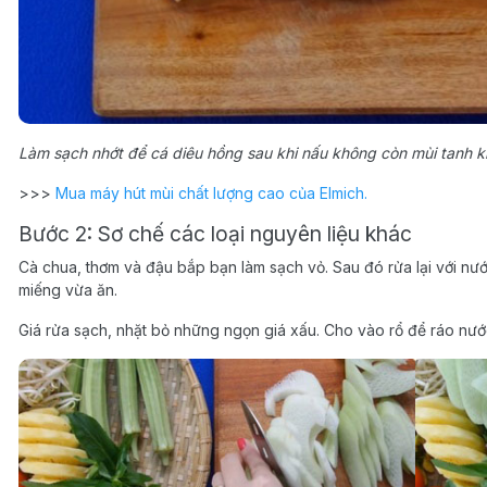
Làm sạch nhớt để cá diêu hồng sau khi nấu không còn mùi tanh k
>>>
Mua máy hút mùi chất lượng cao của Elmich.
Bước 2: Sơ chế các loại nguyên liệu khác
Cà chua, thơm và đậu bắp bạn làm sạch vỏ. Sau đó rửa lại với nướ
miếng vừa ăn.
Giá rửa sạch, nhặt bỏ những ngọn giá xấu. Cho vào rổ để ráo nướ