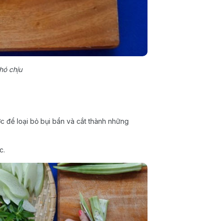
hó chịu
c để loại bỏ bụi bẩn và cắt thành những
c.