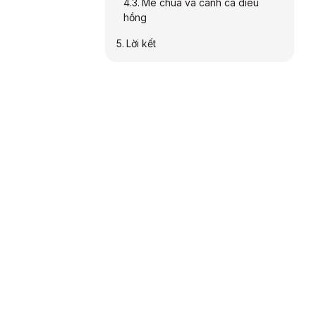
Me chua và canh cá diêu
hồng
Lời kết