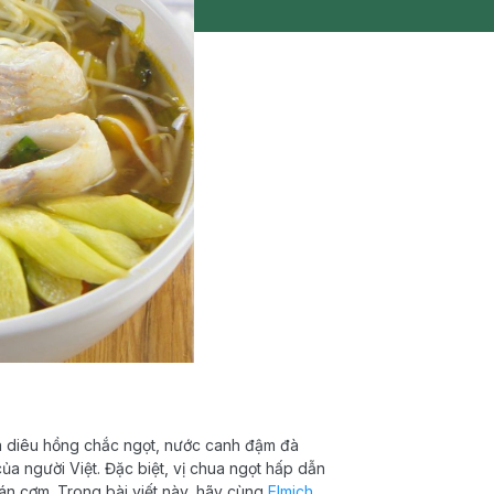
cá diêu hồng chắc ngọt, nước canh đậm đà
a người Việt. Đặc biệt, vị chua ngọt hấp dẫn
án cơm. Trong bài viết này, hãy cùng
Elmich