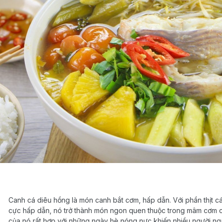
Canh cá diêu hồng là món canh bắt cơm, hấp dẫn. Với phần thịt 
cực hấp dẫn, nó trở thành món ngon quen thuộc trong mâm cơm củ
của nó rất hợp với những ngày hè nóng nực khiến nhiều người ng