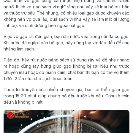
Quá trình vo gạo cũng cần thực hiện đúng và chuẩn. Nhiều
người thích vo gạo sạch vì nghĩ rằng như vậy sẽ loại bỏ bụi bẩn
và thuốc trừ sâu. Thế nhưng, có nhiều loại gạo được khuyến cáo
không nên vo quá lâu, quá sạch vì như vậy sẽ làm mất đi lượng
tinh bột và dinh dưỡng bên ngoài hạt gạo.
Việc vo gạo rất đơn giản, bạn chỉ nước vào trong nồi đã có gạo.
Khi nước đã ngập toàn bộ gạo, hãy dùng tay và đảo đều để nhẹ
nhàng làm sạch.
Tiếp đó, hãy rút nước bằng sách sử dụng rây và đổ nhẹ nhàng
ra hoặc dùng tay hứng giúp gạo không bị rơi. Nếu như trước
chuyển màu hoặc có mảnh cám, chất bận thì bạn có thể vo thêm
1 đến 2 lần nữa cho sạch hoàn toàn.
Theo lời khuyên của nhiều chuyên gia, bạn có thể ngâm gạo
trong 15-30 phút giúp chúng nở đều trước khi nấu. Cơm sẽ chín
đều và không bị nát.