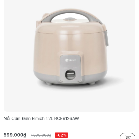
Nồi Cơm Điện Elmich 1.2L RCE9126AW
N
599.000₫
7
1.579.000₫
-62%