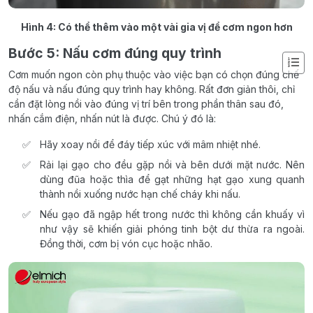
Hình 4: Có thể thêm vào một vài gia vị để cơm ngon hơn
Bước 5: Nấu cơm đúng quy trình
Cơm muốn ngon còn phụ thuộc vào việc bạn có chọn đúng chế
độ nấu và nấu đúng quy trình hay không. Rất đơn giản thôi, chỉ
cần đặt lòng nồi vào đúng vị trí bên trong phần thân sau đó,
nhấn cắm điện, nhấn nút là được. Chú ý đó là:
Hãy xoay nồi để đáy tiếp xúc với mâm nhiệt nhé.
Rải lại gạo cho đều gặp nồi và bên dưới mặt nước. Nên
dùng đũa hoặc thìa để gạt những hạt gạo xung quanh
thành nồi xuống nước hạn chế cháy khi nấu.
Nếu gạo đã ngập hết trong nước thì không cần khuấy vì
như vậy sẽ khiến giải phóng tinh bột dư thừa ra ngoài.
Đồng thời, cơm bị vón cục hoặc nhão.