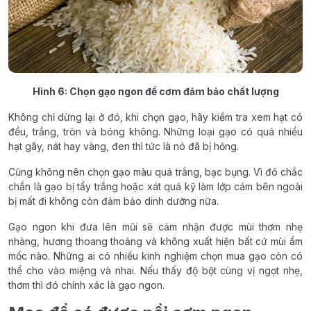
Hình 6: Chọn gạo ngon để cơm đảm bảo chất lượng
Không chỉ dừng lại ở đó, khi chọn gạo, hãy kiểm tra xem hạt có
đều, trắng, tròn và bóng không. Những loại gạo có quá nhiều
hạt gãy, nát hay vàng, đen thì tức là nó đã bị hỏng.
Cũng không nên chọn gạo màu quá trắng, bạc bụng. Vì đó chắc
chắn là gạo bị tẩy trắng hoặc xát quá kỹ làm lớp cám bên ngoài
bị mất đi không còn đảm bảo dinh dưỡng nữa.
Gạo ngon khi đưa lên mũi sẽ cảm nhận được mùi thơm nhẹ
nhàng, hương thoang thoảng và không xuất hiện bất cứ mùi ẩm
mốc nào. Những ai có nhiều kinh nghiệm chọn mua gạo còn có
thể cho vào miệng và nhai. Nếu thấy độ bột cùng vị ngọt nhẹ,
thơm thì đó chính xác là gạo ngon.