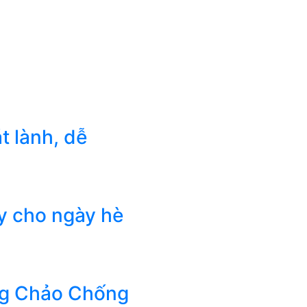
t lành, dễ
ấy cho ngày hè
ng Chảo Chống