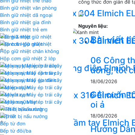
Bình giữ nhiệt thể thao
công thức đơn giản để t
889.000₫
Bình giữ nhiệt văn phòng
Cốc giữ nhiệt inox 304 Elmich 
Bình giữ nhiệt dã ngoại
Bình giữ nhiệt gia đình
315.000₫
659.000₫
-52%
Nguyên liệu:
Bình giữ nhiệt trẻ em
Cốc giữ nhiệt
Bài viết l
Cốc giữ nhiệt inox 304 Elmich 
Hộp cơm giữ nhiệt
Hộp giữ nhiệt chân không
299.000₫
749.000₫
-60%
06 Công thứ
Hộp cơm giữ nhiệt 2 lớp
Máy xay, Máy ép trái cây
Bàn chải đánh răng điện Elmich
uống, tốt 
Máy xay sinh tố cầm tay
499.000₫
1.699.000₫
-71%
Máy xay sinh tố gia đình
18/06/2026
Máy ép chậm
Gỏi cuốn tô
Bình giữ nhiệt inox 316 Elmich 
Máy vắt cam
Máy làm sữa hạt
oi ả
499.000₫
859.000₫
-42%
Thiết bị nấu nướng
18/06/2026
Bếp từ
Máy xay sinh tố cầm tay Elmich
Bếp từ đơn
Hướng Dẫn
Bếp từ đôi/ba
680.000₫
959.000₫
-29%