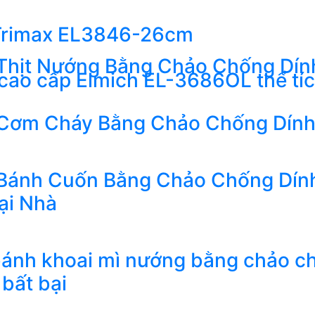
s Trimax EL3846-26cm
Thịt Nướng Bằng Chảo Chống Dín
4 cao cấp Elmich EL-3686OL thể tí
Cơm Cháy Bằng Chảo Chống Dính
Bánh Cuốn Bằng Chảo Chống Dính
ại Nhà
ánh khoai mì nướng bằng chảo c
bất bại