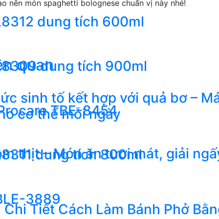
ạo nên món spaghetti bolognese chuẩn vị này nhé!
EL8312 dung tích 600ml
iên quan
EL8309 dung tích 900ml
c sinh tố kết hợp với quả bơ – Má
 Procare TBE-8454
cho cơ thể mỗi ngày
m thịt – Món ăn tươi mát, giải ng
EL8311 dung tích 800ml
 BLE-3889
 Chi Tiết Cách Làm Bánh Phở Bằ