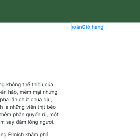
Tìm kiếm
Tài khoản
Giỏ hàng
vân gỗ
 giản và chuẩn vị
ng không thể thiếu của
hoàn hảo, mềm mại nhưng
ha lẫn chút chua dịu,
 là những viên thịt béo
 thêm phần quyến rũ, một
àm say đắm lòng người.
Cùng Elmich khám phá