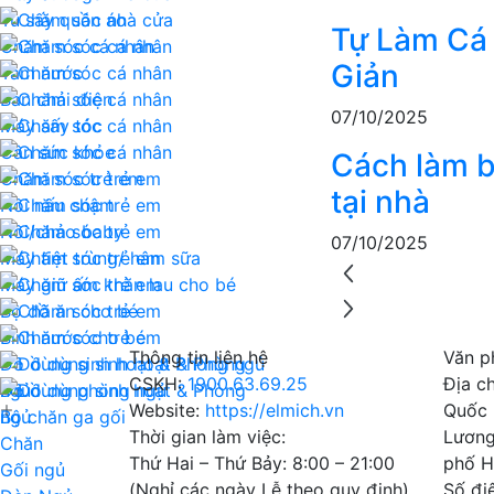
Tủ sấy quần áo
Tự Làm Cá 
Chăm sóc cá nhân
Giản
Tăm nước
Bàn chải điện
07/10/2025
Máy sấy tóc
Cân sức khỏe
Cách làm b
Chăm sóc trẻ em
tại nhà
Nồi nấu chậm
Nồi/chảo baby
07/10/2025
Máy tiệt trùng/ hâm sữa
Máy giữ ấm khăn lau cho bé
Bộ đồ ăn cho bé
Bình nước cho bé
Thông tin liên hệ
Văn p
Đồ dùng sinh hoạt & Phòng ngủ
CSKH:
1900.63.69.25
Địa c
Đồ dùng phòng ngủ
Website:
https://elmich.vn
Quốc 
Bộ chăn ga gối
Thời gian làm việc:
Lương
Chăn
Thứ Hai – Thứ Bảy: 8:00 – 21:00
phố H
Gối ngủ
(Nghỉ các ngày Lễ theo quy định)
Số đi