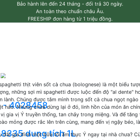
Bảo hành lên đến 24 tháng - đổi trả 30 ngày.
An toàn theo chuẩn châu Âu.
FREESHIP đơn hàng từ 1 triệu đồng.
c
Bộ nồi chống dính Hera
Bộ nồi chống dính 
ịt viên sốt cà chua đơn
Ngày cập nhật: 07/10/2025
paghetti thịt viên sốt cà chua (bolognese) là một biểu tượ
ợng, những sợi mì spaghetti được luộc đến độ "al dente" 
n lành. Chúng được tắm mình trong sốt cà chua ngọt ngào p
8 - 4028458
t hảo. Nhưng chưa dừng lại ở đó, linh hồn của món ăn chính
ị gia vị Ý truyền thống, tan chảy trong miệng. Và để tăng
ào mỏng được rắc lên trên cùng, mang đến vị ngậy béo, l
L8335 dung tích 1L
u đãi gia đình một bữa tối ẩm thực Ý ngay tại nhà chưa? 