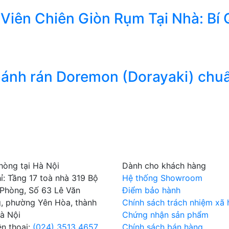
Viên Chiên Giòn Rụm Tại Nhà: Bí
ánh rán Doremon (Dorayaki) chuẩ
hòng tại Hà Nội
Dành cho khách hàng
hỉ: Tầng 17 toà nhà 319 Bộ
Hệ thống Showroom
Phòng, Số 63 Lê Văn
Điểm bảo hành
, phường Yên Hòa, thành
Chính sách trách nhiệm xã 
à Nội
Chứng nhận sản phẩm
ện thoại:
(024) 3513 4657
Chính sách bán hàng