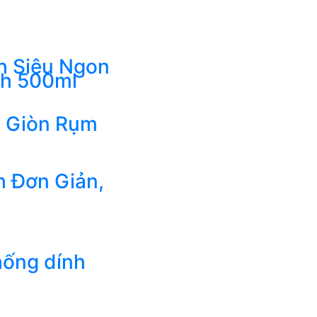
h Siêu Ngon
ch 500ml
 Giòn Rụm
 Đơn Giản,
hống dính