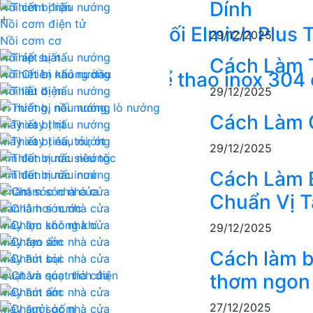
Dính
Nồi cơm điện
Nồi cơm điện tử
Chảo inox liền khối Elmich Plu
29/12/2025
Nồi cơm cơ
Nồi áp suất
525.000₫
1.279.000₫
-59%
Cách Làm 
Nồi Chiên không dầu
Bình giữ nhiệt thể thao inox 30
Nồi lẩu điện
29/12/2025
475.000₫
Vỉ nướng, nồi nướng, lò nướng
Cách Làm 
Máy xay thịt
Máy xay tiêu, tỏi, ớt
29/12/2025
Ấm đun nước siêu tốc
Cách Làm 
Ấm đun nước inox
Chăm sóc nhà cửa
Chuẩn Vị T
Bàn là hơi nước
Máy lọc không khí
29/12/2025
Máy tạo ẩm
Cách làm b
Máy hút bụi
Quạt và quạt tích điện
thơm ngon 
Máy hút ẩm
27/12/2025
Máy sưởi gốm