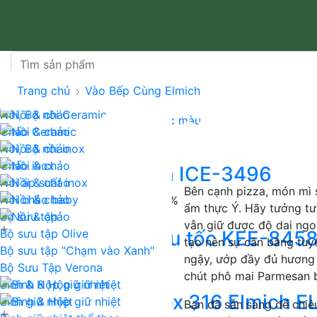
XU HƯỚNG TÌM KIẾM
Trang chủ
Vào Bếp Cùng Elmich
Nồi & chảo
Bộ nồi chống dính
Bộ nồi chống dính Cerami
Nồi, Bộ nồi Ceramic
Cách làm Mì ý th
Bộ nồi chống dính đa sắc màu
Chảo Ceramic
Nồi, Bộ nồi inox
BÁN CHẠY NHẤT
Chảo inox
Bếp từ đôi Elmich ICE-3496
Nồi áp suất inox
Bên cạnh pizza, món mì s
Nồi chảo baby
5.200.000₫
12.419.000₫
-58%
ẩm thực Ý. Hãy tưởng tư
Bộ sưu tập
vẫn giữ được độ dai ngo
Bộ sưu tập Olive
Ấm đun nước siêu tốc KEE-845
tạo nên sự cân bằng tuyệ
Bộ sưu tập "Chạm vào Xanh"
ngậy, ướp đầy đủ hương v
999.000₫
2.059.000₫
-51%
Bộ Sưu Tập Verona
chút phô mai Parmesan b
Bình & Hộp giữ nhiệt
Bình giữ nhiệt inox 316 Elmich E
Bình giữ nhiệt
Bạn đã sẵn sàng để chiê