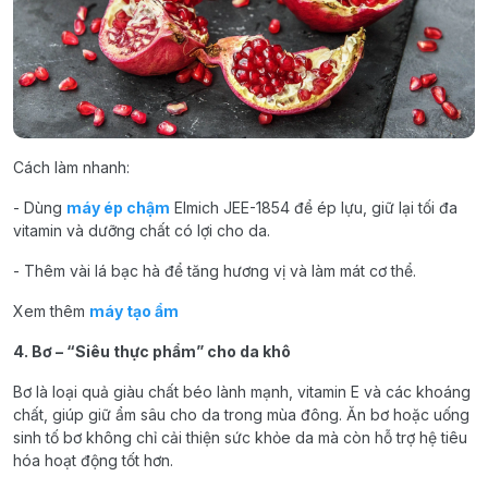
Cách làm nhanh:
- Dùng
máy ép chậm
Elmich JEE-1854 để ép lựu, giữ lại tối đa
vitamin và dưỡng chất có lợi cho da.
- Thêm vài lá bạc hà để tăng hương vị và làm mát cơ thể.
Xem thêm
máy tạo ẩm
4. Bơ – “Siêu thực phẩm” cho da khô
Bơ là loại quả giàu chất béo lành mạnh, vitamin E và các khoáng
chất, giúp giữ ẩm sâu cho da trong mùa đông. Ăn bơ hoặc uống
sinh tố bơ không chỉ cải thiện sức khỏe da mà còn hỗ trợ hệ tiêu
hóa hoạt động tốt hơn.