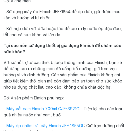
Gợi ý chế biến:
- Sử dụng máy ép Elmich JEE-1854 để ép dứa, giữ được màu
sắc và hương vị tự nhiên.
- Kết hợp dứa với dừa hoặc táo để tạo ra ly nước ép độc đáo,
tốt cho cả sức khỏe và làn da.
Tại sao nên sử dụng thiết bị gia dụng Elmich để chăm sóc
sức khỏe?
Với sự hỗ trợ từ các thiết bị bếp thông minh của Elmich, bạn sẽ
dễ dàng tạo ra những món đồ uống bổ dưỡng, giữ trọn vẹn
hương vị và dinh dưỡng. Các sản phẩm của Elmich không chỉ
giúp tiết kiệm thời gian mà còn đảm bảo an toàn cho sức khỏe
nhờ sử dụng chất liệu cao cấp, không chứa chất độc hại.
Gợi ý sản phẩm Elmich phù hợp:
-
Máy vắt cam Elmich 700ml CJE-3921OL
: Tiện lợi cho các loại
quả nhiều nước như cam, bưởi.
-
Máy ép chậm trái cây Elmich JEE 1855OL
: Giữ trọn dưỡng chất