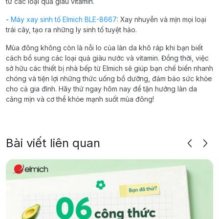
từ các loại quả giàu vitamin.
-
Máy xay sinh tố Elmich BLE-8667
: Xay nhuyễn và mịn mọi loại
trái cây, tạo ra những ly sinh tố tuyệt hảo.
Mùa đông không còn là nỗi lo của làn da khô ráp khi bạn biết
cách bổ sung các loại quả giàu nước và vitamin. Đồng thời, việc
sở hữu các thiết bị nhà bếp từ Elmich sẽ giúp bạn chế biến nhanh
chóng và tiện lợi những thức uống bổ dưỡng, đảm bảo sức khỏe
cho cả gia đình. Hãy thử ngay hôm nay để tận hưởng làn da
căng mịn và cơ thể khỏe mạnh suốt mùa đông!
Bài viết liên quan