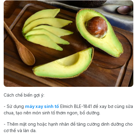
Cách chế biến gợi ý:
- Sử dụng
máy xay sinh tố
Elmich BLE-1841 để xay bơ cùng sữa
chua, tạo nên món sinh tố thơm ngon, bổ dưỡng.
- Thêm mật ong hoặc hạnh nhân để tăng cường dinh dưỡng cho
cơ thể và làn da.