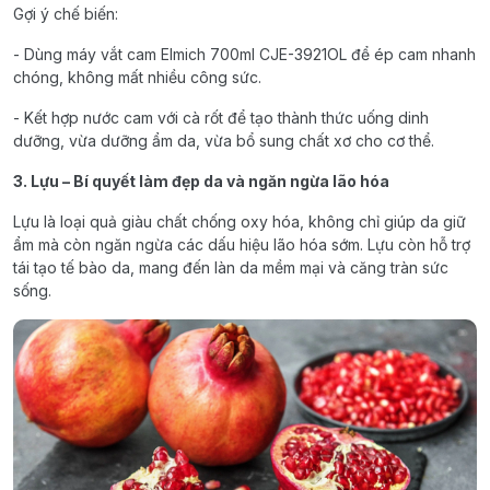
Gợi ý chế biến:
- Dùng máy vắt cam Elmich 700ml CJE-3921OL để ép cam nhanh
chóng, không mất nhiều công sức.
- Kết hợp nước cam với cà rốt để tạo thành thức uống dinh
dưỡng, vừa dưỡng ẩm da, vừa bổ sung chất xơ cho cơ thể.
3. Lựu – Bí quyết làm đẹp da và ngăn ngừa lão hóa
Lựu là loại quả giàu chất chống oxy hóa, không chỉ giúp da giữ
ẩm mà còn ngăn ngừa các dấu hiệu lão hóa sớm. Lựu còn hỗ trợ
tái tạo tế bào da, mang đến làn da mềm mại và căng tràn sức
sống.