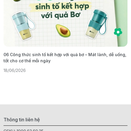
06 Công thức sinh tố kết hợp với quả bơ – Mát lành, dễ uống,
G
tốt cho cơ thể mỗi ngày
ả
18/06/2026
1
Thông tin liên hệ