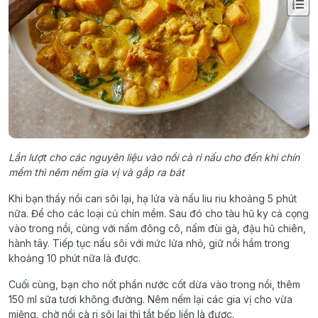
Lần lượt cho các nguyên liệu vào nồi cà ri nấu cho đến khi chín
mềm thì nêm nếm gia vị và gắp ra bát
Khi bạn thấy nồi cari sôi lại, hạ lửa và nấu liu riu khoảng 5 phút
nữa. Để cho các loại củ chín mềm. Sau đó cho tàu hũ ky cả cọng
vào trong nồi, cùng với nấm đông cô, nấm đùi gà, đậu hũ chiên,
hành tây. Tiếp tục nấu sôi với mức lửa nhỏ, giữ nồi hầm trong
khoảng 10 phút nữa là được.
Cuối cùng, bạn cho nốt phần nước cốt dừa vào trong nồi, thêm
150 ml sữa tươi không đường. Nêm nếm lại các gia vị cho vừa
miệng, chờ nồi cà ri sôi lại thì tắt bếp liền là được.