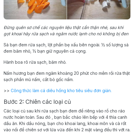
Đừng quên sơ chế các nguyên liệu thật cẩn thận nhé, sau khi
gọt khoai hãy rửa sạch và ngâm nước lạnh cho nó không bị đen
Sả bạn đem rửa sạch, lột phần bẹ xấu bên ngoài. ½ số lượng sả
đem băm nhỏ, ½ bạn giữ nguyên cả cọng.
Hành boa rô rửa sạch, băm nhỏ.
Nấm hương bạn đem ngâm khoảng 20 phút cho mềm rồi rửa thật
sạch phần mũ nấm, cắt bỏ gốc nấm.
>>
Công thức làm cá diêu hồng kho tiêu siêu đơn giản.
Bước 2: Chiên các loại củ
Các loại củ sau khi rửa sạch bạn đem để riêng vào rổ cho ráo
nước hoàn toàn. Sau đó , bạn bắc chảo lên bếp với 4 thìa canh
dầu ăn. Khi dầu nóng, bạn cho khoai lang, khoai môn và cà rốt
vào nồi để chiên sơ với lửa vừa đến khi 2 mặt vàng đều thì vớt ra.