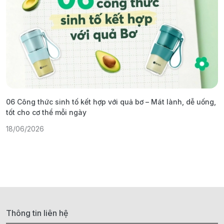
06 Công thức sinh tố kết hợp với quả bơ – Mát lành, dễ uống,
G
tốt cho cơ thể mỗi ngày
ả
18/06/2026
1
Thông tin liên hệ