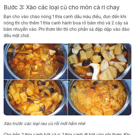
Bước 3: Xào các loại củ cho món cà ri chay
Bạn cho vào chảo nóng 1 thìa canh dầu màu điều, đun đến khi
nóng thì cho thêm 1 thìa canh hành boa rô băm nhỏ và 2 cây sả
băm nhuyễn vào. Phi thơm lên thì cho phần sả đập dập vào đảo
đều một chút.
Xào trước các loại rau củ rồi mới hầm nhé
Cho tiếp 2 thìa canh bột cà ri, 1 thìa canh ớt bột vào phi thơm. Khi