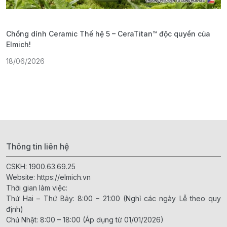
Chống dính Ceramic Thế hệ 5 – CeraTitan™ độc quyền của
P
Elmich!
F
18/06/2026
2
Thông tin liên hệ
CSKH:
1900.63.69.25
Website:
https://elmich.vn
Thời gian làm việc:
Thứ Hai – Thứ Bảy: 8:00 – 21:00 (Nghỉ các ngày Lễ theo quy
định)
Chủ Nhật: 8:00 – 18:00 (Áp dụng từ 01/01/2026)