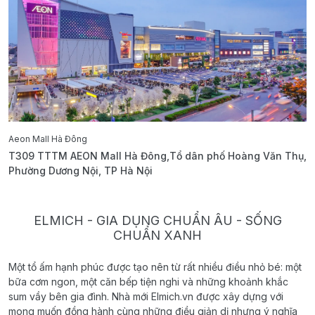
Aeon Mall Hà Đông
E
T309 TTTM AEON Mall Hà Đông,Tổ dân phố Hoàng Văn Thụ,
B
Phường Dương Nội, TP Hà Nội
T
ELMICH - GIA DỤNG CHUẨN ÂU - SỐNG
CHUẨN XANH
Một tổ ấm hạnh phúc được tạo nên từ rất nhiều điều nhỏ bé: một
bữa cơm ngon, một căn bếp tiện nghi và những khoảnh khắc
sum vầy bên gia đình. Nhà mới Elmich.vn được xây dựng với
mong muốn đồng hành cùng những điều giản dị nhưng ý nghĩa