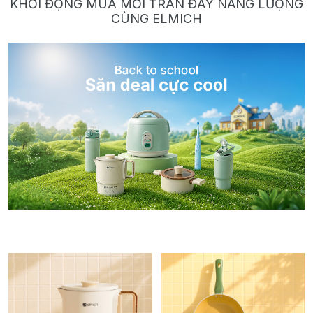
KHỞI ĐỘNG MÙA MỚI TRÀN ĐẦY NĂNG LƯỢNG
CÙNG ELMICH