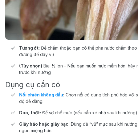
Tương ớt:
Để chấm (hoặc bạn có thể pha nước chấm theo tỷ l
đường để dậy vị)
(Tùy chọn)
Bia: ½ lon – Nếu bạn muốn mực mềm hơn, hãy n
trước khi nướng
Dụng cụ cần có
Nồi chiên không dầu
:
Chọn nồi có dung tích phù hợp với s
độ dễ dàng.
Dao, thớt:
Để sơ chế mực (nếu cần xé nhỏ sau khi nướng)
Giấy báo hoặc giấy bạc:
Dùng để “vũ” mực sau khi nướng 
ngon miệng hơn.