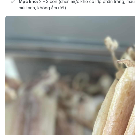
Mực khô:
2 – 3 con (chọn mực khô có lớp phấn trắng, màu 
mùi tanh, không ẩm ướt)