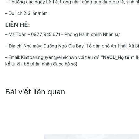
– Thưởng các ngày Lễ Tết trong năm cùng quà tặng dịp lễ, sinh nh
– Du lịch 2-3 lần/năm.
LIÊN HỆ:
– Ms Toàn – 0977 945 671 – Phòng Hành chính Nhân sự
– Địa chỉ Nhà máy: Đường Ngô Gia Bảy, Tổ dân phố An Thái, Xã Bì
– Email: Kimtoan.nguyen@elmich.vn với tiêu đề
“NVCU_Họ tên”
(H
kể từ khi bộ phận nhận được hồ sơ)
Bài viết liên quan