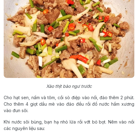
Xào thịt bào ngư trước
Cho hạt sen, nấm và tôm, cồi sò điệp vào nồi, đảo thêm 2 phút.
Cho thêm 4 giọt dầu mè vào đảo đều rồi đổ nước hầm xương
vào đun sôi.
Khi nước sôi bùng, bạn hạ nhỏ lửa rồi vớt bỏ bọt. Nêm vào nồi
các nguyên liệu sau: