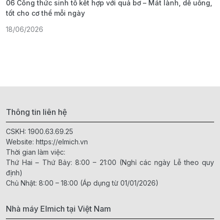
06 Công thức sinh tố kết hợp với quả bơ – Mát lành, dễ uống,
G
tốt cho cơ thể mỗi ngày
ả
18/06/2026
1
Thông tin liên hệ
CSKH:
1900.63.69.25
Website:
https://elmich.vn
Thời gian làm việc:
Thứ Hai – Thứ Bảy: 8:00 – 21:00 (Nghỉ các ngày Lễ theo quy
định)
Chủ Nhật: 8:00 – 18:00 (Áp dụng từ 01/01/2026)
Nhà máy Elmich tại Việt Nam