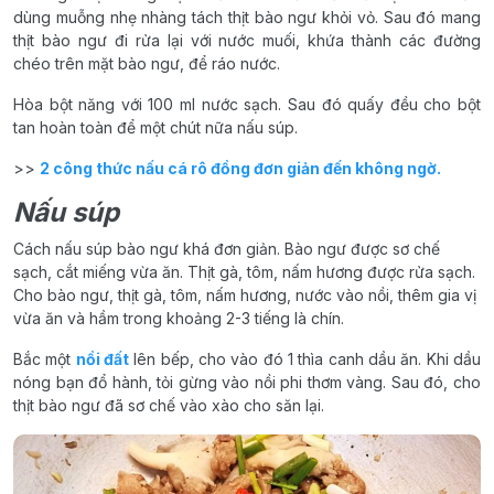
dùng muỗng nhẹ nhàng tách thịt bào ngư khỏi vỏ. Sau đó mang
thịt bào ngư đi rửa lại với nước muối, khứa thành các đường
chéo trên mặt bào ngư, để ráo nước.
Hòa bột năng với 100 ml nước sạch. Sau đó quấy đều cho bột
tan hoàn toàn để một chút nữa nấu súp.
>>
2 công thức nấu cá rô đồng đơn giản đến không ngờ.
Nấu súp
Cách nấu súp bào ngư khá đơn giản. Bào ngư được sơ chế
sạch, cắt miếng vừa ăn. Thịt gà, tôm, nấm hương được rửa sạch.
Cho bào ngư, thịt gà, tôm, nấm hương, nước vào nồi, thêm gia vị
vừa ăn và hầm trong khoảng 2-3 tiếng là chín.
Bắc một
nồi đất
lên bếp, cho vào đó 1 thìa canh dầu ăn. Khi dầu
nóng bạn đổ hành, tỏi gừng vào nồi phi thơm vàng. Sau đó, cho
thịt bào ngư đã sơ chế vào xào cho săn lại.