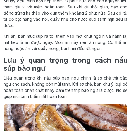
Khuấy đều, ninh hỗn hợp thêm 10 phút nữa cho các nguyên liệu
thấm gia vị và mềm hoàn toàn. Sau khi đủ thời gian, bạn cho
đông trùng hạ thảo vào đun thêm khoảng 2 phút nữa. Sau đó, từ
từ đổ bột năng vào nồi, quấy nhẹ cho nước súp sánh mịn đều là
được.
Khi ăn, bạn múc súp ra tô, thêm vào một chút ngò rí và hành lá,
hạt tiêu là ăn được ngay. Món ăn này nên ăn nóng. Có thể ăn
riêng hoặc ăn với quẩy nóng, bánh mì đều rất ngon.
Lưu ý quan trọng trong cách nấu
súp bào ngư
Điều quan trọng khi nấu súp bào ngư chính là sơ chế thịt bào
ngư cho sạch, không còn mùi tanh. Khi sơ chế, bạn chú ý loại bỏ
hoàn toàn phần chất nhầy bám trên thịt bào ngư là dược. Nó sẽ
giúp mùi tanh biến mất hoàn toàn.