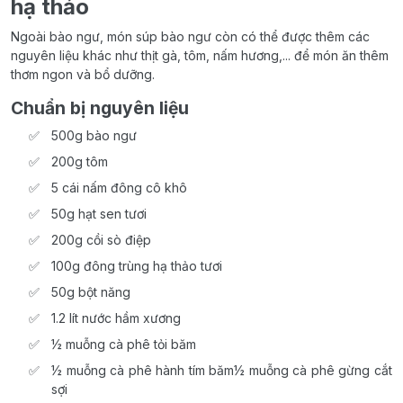
hạ thảo
Ngoài bào ngư, món súp bào ngư còn có thể được thêm các
nguyên liệu khác như thịt gà, tôm, nấm hương,... để món ăn thêm
thơm ngon và bổ dưỡng.
Chuẩn bị nguyên liệu
500g bào ngư
200g tôm
5 cái nấm đông cô khô
50g hạt sen tươi
200g cồi sò điệp
100g đông trùng hạ thảo tươi
50g bột năng
1.2 lít nước hầm xương
½ muỗng cà phê tỏi băm
½ muỗng cà phê hành tím băm½ muỗng cà phê gừng cắt
sợi