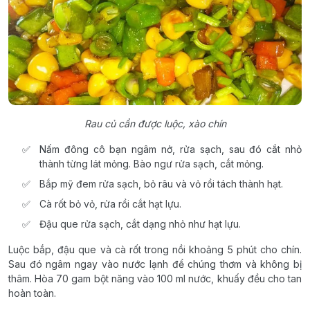
Rau củ cần được luộc, xào chín
Nấm đông cô bạn ngâm nở, rửa sạch, sau đó cắt nhỏ
thành từng lát mỏng. Bào ngư rửa sạch, cắt mỏng.
Bắp mỹ đem rửa sạch, bỏ râu và vỏ rồi tách thành hạt.
Cà rốt bỏ vỏ, rửa rồi cắt hạt lựu.
Đậu que rửa sạch, cắt dạng nhỏ như hạt lựu.
Luộc bắp, đậu que và cà rốt trong nồi khoảng 5 phút cho chín.
Sau đó ngâm ngay vào nước lạnh để chúng thơm và không bị
thâm. Hòa 70 gam bột năng vào 100 ml nước, khuấy đều cho tan
hoàn toàn.