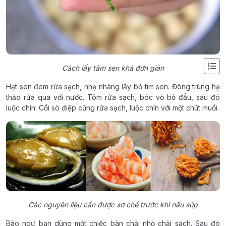
Cách lấy tâm sen khá đơn giản
Hạt sen đem rửa sạch, nhẹ nhàng lấy bỏ tim sen. Đông trùng hạ
thảo rửa qua với nước. Tôm rửa sạch, bóc vỏ bỏ đầu, sau đó
luộc chín. Cồi sò điệp cũng rửa sạch, luộc chín với một chút muối.
Các nguyên liệu cần được sơ chế trước khi nấu súp
Bào ngư bạn dùng một chiếc bàn chải nhỏ chải sạch. Sau đó