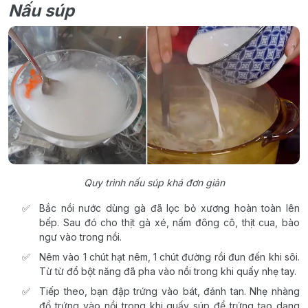
Nấu súp
Quy trình nấu súp khá đơn giản
Bắc nồi nước dùng gà đã lọc bỏ xương hoàn toàn lên
bếp. Sau đó cho thịt gà xé, nấm đông cô, thịt cua, bào
ngư vào trong nồi.
Nêm vào 1 chút hạt nêm, 1 chút đường rồi đun đến khi sôi.
Từ từ đổ bột năng đã pha vào nồi trong khi quấy nhẹ tay.
Tiếp theo, bạn đập trứng vào bát, đánh tan. Nhẹ nhàng
đổ trứng vào nồi trong khi quấy súp để trứng tạo dạng