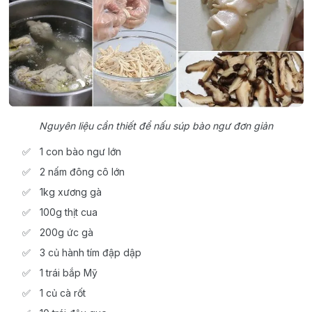
Nguyên liệu cần thiết để nấu súp bào ngư đơn giản
1 con bào ngư lớn
2 nấm đông cô lớn
1kg xương gà
100g thịt cua
200g ức gà
3 củ hành tím đập dập
1 trái bắp Mỹ
1 củ cà rốt