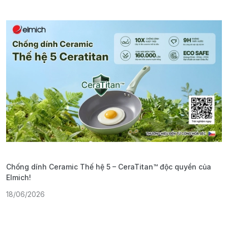
Chống dính Ceramic Thế hệ 5 – CeraTitan™ độc quyền của
P
Elmich!
F
18/06/2026
2