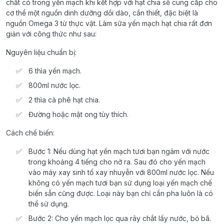
chất có trong yến mạch khi kết hợp với hạt chia sẽ cung cấp cho
cơ thể một nguồn dinh dưỡng dồi dào, cần thiết, đặc biệt là
nguồn Omega 3 từ thực vật. Làm sữa yến mạch hạt chia rất đơn
giản với công thức như sau:
Nguyên liệu chuẩn bị:
6 thìa yến mạch.
800ml nước lọc.
2 thìa cà phê hạt chia.
Đường hoặc mật ong tùy thích.
Cách chế biến:
Bước 1: Nếu dùng hạt yến mạch tươi bạn ngâm với nước
trong khoảng 4 tiếng cho nở ra. Sau đó cho yến mạch
vào máy xay sinh tố xay nhuyễn với 800ml nước lọc. Nếu
không có yến mạch tươi bạn sử dụng loại yến mạch chế
biến sẵn cũng được. Loại này bạn chỉ cần pha luôn là có
thể sử dụng.
Bước 2: Cho yến mạch lọc qua rây chắt lấy nước, bỏ bã.