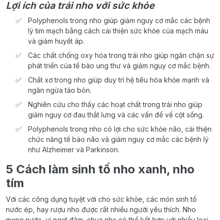
Lợi ích của trái nho với sức khỏe
Polyphenols trong nho giúp giảm nguy cơ mắc các bệnh
lý tim mạch bằng cách cải thiện sức khỏe của mạch máu
và giảm huyết áp.
Các chất chống oxy hóa trong trái nho giúp ngăn chặn sự
phát triển của tế bào ung thư và giảm nguy cơ mắc bệnh.
Chất xơ trong nho giúp duy trì hệ tiêu hóa khỏe mạnh và
ngăn ngừa táo bón.
Nghiên cứu cho thấy các hoạt chất trong trái nho giúp
giảm nguy cơ đau thắt lưng và các vấn đề về cột sống.
Polyphenols trong nho có lợi cho sức khỏe não, cải thiện
chức năng tế bào não và giảm nguy cơ mắc các bệnh lý
như Alzheimer và Parkinson.
5 Cách làm sinh tố nho xanh, nho
tím
Với các công dụng tuyệt vời cho sức khỏe, các món sinh tố
nước ép, hay rượu nho được rất nhiều người yêu thích. Nho
mọng nước, vị ngọt đậm, chua nhẹ có thể kết hợp với nhiều loại