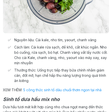
Nguyên liệu: Cải kale, nho tím, yaourt, chanh vàng
Cách làm: Cải kale rửa sạch, để khô, cắt khúc ngắn. Nho
bỏ cuống, rửa sạch, bỏ hạt. Chanh vàng vắt lấy nước cốt.
Cho cải Kale, chanh vàng, nho, yaourt vào máy xay, xay
mịn nhuyễn
Thưởng thức: Uống trực tiếp thay bữa chính nhằm giảm
cân, đốt mỡ, hạn chế hấp thu năng lượng trong quá trình
ăn kiêng
XEM THÊM:
5 công thức sinh tố dâu chuối thơm ngon tại nhà
Sinh tố
dưa hấu mix
nho
Dưa hấu tươi mát kết hợp cùng nho chua ngọt mang đến thức