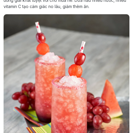
uống giải khát tuyệt vời cho mùa hè. Dưa hấu nhiều nước, nhiều
vitamin C tạo cảm giác no lâu, giảm thèm ăn.