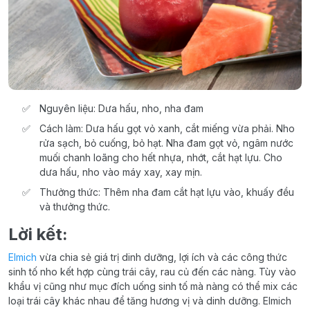
Nguyên liệu: Dưa hấu, nho, nha đam
Cách làm: Dưa hấu gọt vỏ xanh, cắt miếng vừa phải. Nho
rửa sạch, bỏ cuống, bỏ hạt. Nha đam gọt vỏ, ngâm nước
muối chanh loãng cho hết nhựa, nhớt, cắt hạt lựu. Cho
dưa hấu, nho vào máy xay, xay mịn.
Thưởng thức: Thêm nha đam cắt hạt lựu vào, khuấy đều
và thưởng thức.
Lời kết:
Elmich
vừa chia sẻ giá trị dinh dưỡng, lợi ích và các công thức
sinh tố nho kết hợp cùng trái cây, rau củ đến các nàng. Tùy vào
khẩu vị cũng như mục đích uống sinh tố mà nàng có thể mix các
loại trái cây khác nhau để tăng hương vị và dinh dưỡng. Elmich