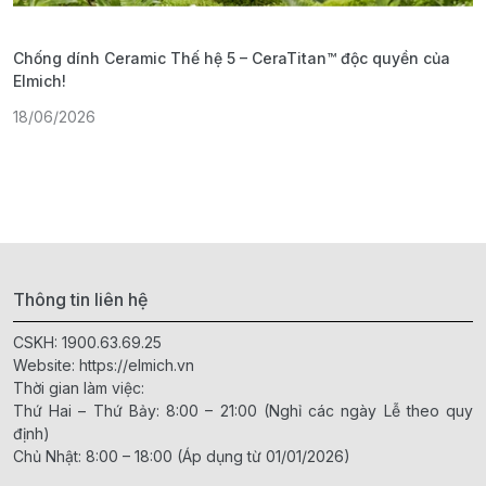
Chống dính Ceramic Thế hệ 5 – CeraTitan™ độc quyền của
P
Elmich!
F
18/06/2026
2
Thông tin liên hệ
CSKH:
1900.63.69.25
Website:
https://elmich.vn
Thời gian làm việc:
Thứ Hai – Thứ Bảy: 8:00 – 21:00 (Nghỉ các ngày Lễ theo quy
định)
Chủ Nhật: 8:00 – 18:00 (Áp dụng từ 01/01/2026)