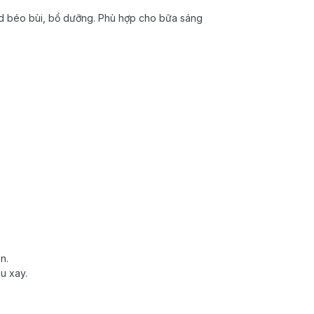
ad béo bùi, bổ dưỡng. Phù hợp cho bữa sáng
n.
u xay.