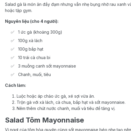
Salad gà là món ăn đầy đạm nhưng vẫn nhẹ bụng nhờ rau xanh và
hoặc tập gym.
Nguyên liệu (cho 4 người):
1 ức gà (khoảng 300g)
100g xà lách
100g bắp hạt
10 trái cà chua bi
3 muỗng canh sốt mayonnaise
Chanh, muối, tiêu
Cách làm:
Luộc hoặc áp chảo ức gà, xé sợi vừa ăn.
Trộn gà với xà lách, cà chua, bắp hạt và sốt mayonnaise.
Nêm thêm chút nước chanh, muối và tiêu để tăng vị.
Salad Tôm Mayonnaise
Vị ngọt của tôm hòa quyện cùng sốt mayonnaise béo nhẹ tạo nên 