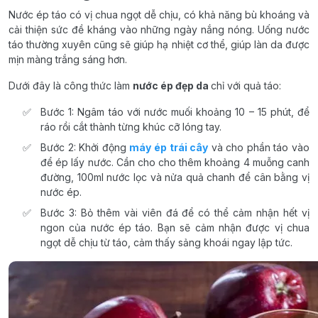
Nước ép táo có vị chua ngọt dễ chịu, có khả năng bù khoáng và
cải thiện sức đề kháng vào những ngày nắng nóng. Uống nước
táo thường xuyên cũng sẽ giúp hạ nhiệt cơ thể, giúp làn da được
mịn màng trắng sáng hơn.
Dưới đây là công thức làm
nước ép đẹp da
chỉ với quả táo:
Bước 1: Ngâm táo với nước muối khoảng 10 – 15 phút, để
ráo rồi cắt thành từng khúc cỡ lóng tay.
Bước 2: Khởi động
máy ép trái cây
và cho phần táo vào
để ép lấy nước. Cần cho cho thêm khoảng 4 muỗng canh
đường, 100ml nước lọc và nửa quả chanh để cân bằng vị
nước ép.
Bước 3: Bỏ thêm vài viên đá để có thể cảm nhận hết vị
ngon của nước ép táo. Bạn sẽ cảm nhận được vị chua
ngọt dễ chịu từ táo, cảm thấy sảng khoái ngay lập tức.