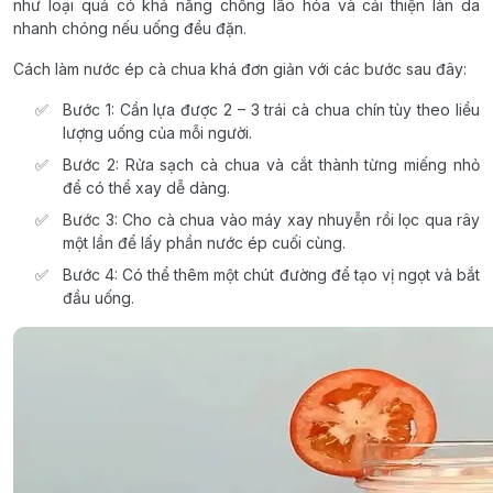
như loại quả có khả năng chống lão hóa và cải thiện làn da
nhanh chóng nếu uống đều đặn.
Cách làm nước ép cà chua khá đơn giản với các bước sau đây:
Bước 1: Cần lựa được 2 – 3 trái cà chua chín tùy theo liều
lượng uống của mỗi người.
Bước 2: Rửa sạch cà chua và cắt thành từng miếng nhỏ
để có thể xay dễ dàng.
Bước 3: Cho cà chua vào máy xay nhuyễn rồi lọc qua rây
một lần để lấy phần nước ép cuối cùng.
Bước 4: Có thể thêm một chút đường để tạo vị ngọt và bắt
đầu uống.