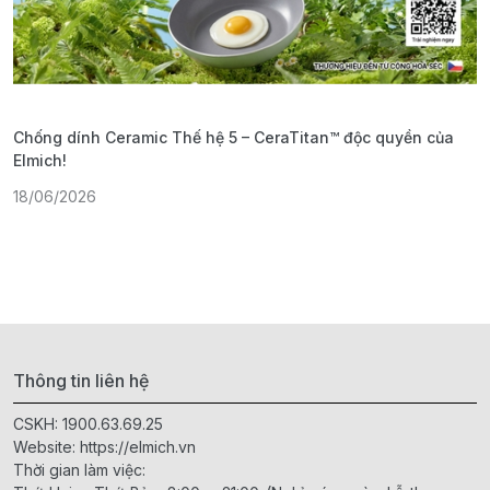
Chống dính Ceramic Thế hệ 5 – CeraTitan™ độc quyền của
P
Elmich!
F
18/06/2026
2
Thông tin liên hệ
CSKH:
1900.63.69.25
Website:
https://elmich.vn
Thời gian làm việc: