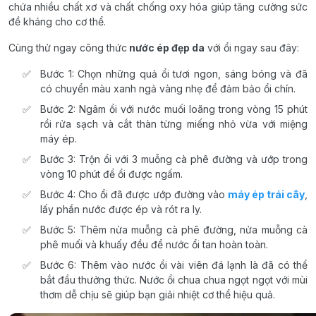
chứa nhiều chất xơ và chất chống oxy hóa giúp tăng cường sức
đề kháng cho cơ thể.
Cùng thử ngay công thức
nước ép đẹp da
với ổi ngay sau đây:
Bước 1: Chọn những quả ổi tươi ngon, sáng bóng và đã
có chuyển màu xanh ngả vàng nhẹ để đảm bảo ổi chín.
Bước 2: Ngâm ổi với nước muối loãng trong vòng 15 phút
rồi rửa sạch và cắt thàn từng miếng nhỏ vừa với miệng
máy ép.
Bước 3: Trộn ổi với 3 muỗng cà phê đường và ướp trong
vòng 10 phút để ổi được ngấm.
Bước 4: Cho ổi đã được ướp đường vào
máy ép trái cây
,
lấy phần nước được ép và rót ra ly.
Bước 5: Thêm nửa muỗng cà phê đường, nửa muỗng cà
phê muối và khuấy đều để nước ổi tan hoàn toàn.
Bước 6: Thêm vào nước ổi vài viên đá lạnh là đã có thể
bắt đầu thưởng thức. Nước ổi chua chua ngọt ngọt với mùi
thơm dễ chịu sẽ giúp bạn giải nhiệt cơ thể hiệu quả.