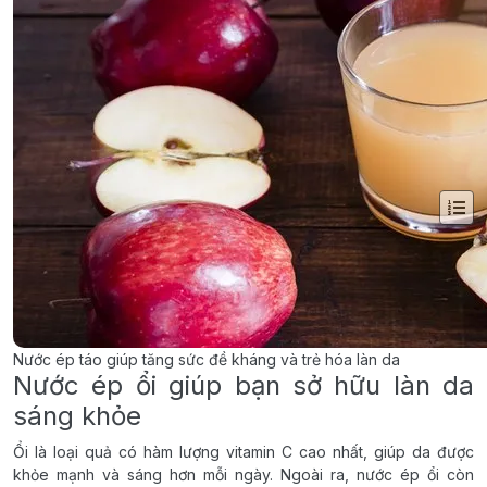
Nước ép táo giúp tăng sức đề kháng và trẻ hóa làn da
Nước ép ổi giúp bạn sở hữu làn da
sáng khỏe
Ổi là loại quả có hàm lượng vitamin C cao nhất, giúp da được
khỏe mạnh và sáng hơn mỗi ngày. Ngoài ra, nước ép ổi còn