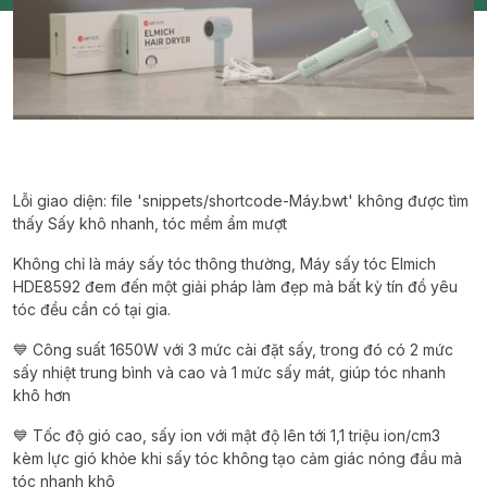
Lỗi giao diện: file 'snippets/shortcode-Máy.bwt' không được tìm
thấy Sấy khô nhanh, tóc mềm ẩm mượt
Không chỉ là máy sấy tóc thông thường, Máy sấy tóc Elmich
HDE8592 đem đến một giải pháp làm đẹp mà bất kỳ tín đồ yêu
tóc đều cần có tại gia.
💙 Công suất 1650W với 3 mức cài đặt sấy, trong đó có 2 mức
sấy nhiệt trung bình và cao và 1 mức sấy mát, giúp tóc nhanh
khô hơn
💙 Tốc độ gió cao, sấy ion với mật độ lên tới 1,1 triệu ion/cm3
kèm lực gió khỏe khi sấy tóc không tạo cảm giác nóng đầu mà
tóc nhanh khô