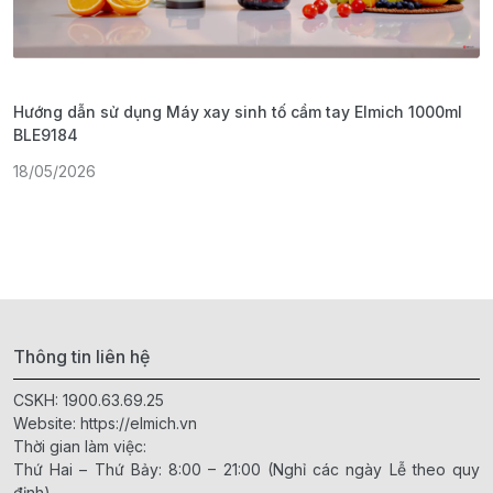
Hướng dẫn sử dụng Máy xay sinh tố cầm tay Elmich 1000ml
H
BLE9184
1
18/05/2026
Thông tin liên hệ
CSKH:
1900.63.69.25
Website:
https://elmich.vn
Thời gian làm việc:
Thứ Hai – Thứ Bảy: 8:00 – 21:00 (Nghỉ các ngày Lễ theo quy
định)