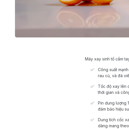
Máy xay sinh tố cầm ta
Công suất mạn
rau củ, và đá vi
Tốc độ xay lên
thời gian và côn
Pin dung lượng
đảm bảo hiệu suấ
Dung tích cốc x
dàng mang theo 