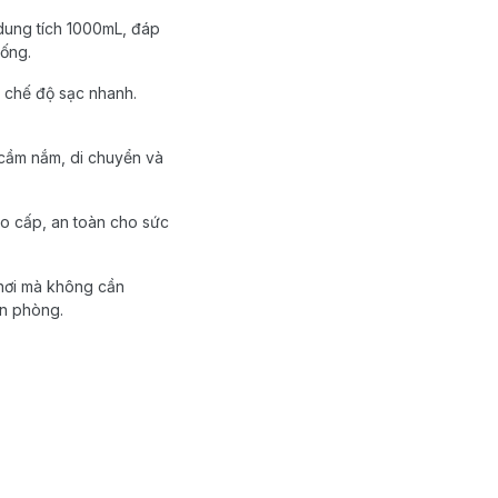
dung tích 1000mL, đáp
uống.
ở chế độ sạc nhanh.
 cầm nắm, di chuyển và
ao cấp, an toàn cho sức
nơi mà không cần
ăn phòng.