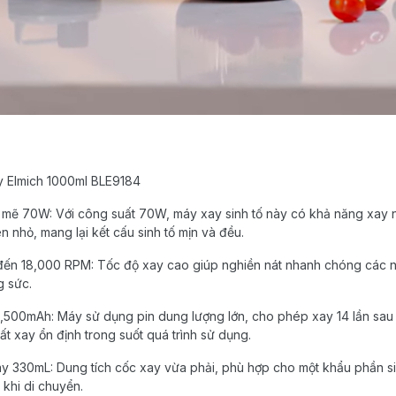
y Elmich 1000ml BLE9184
h mẽ 70W:
Với công suất 70W, máy xay sinh tố này có khả năng xay nh
ên nhỏ, mang lại kết cấu sinh tố mịn và đều.
 đến 18,000 RPM:
Tốc độ xay cao giúp nghiền nát nhanh chóng các ng
g sức.
 1,500mAh:
Máy sử dụng pin dung lượng lớn, cho phép xay 14 lần sau 
t xay ổn định trong suốt quá trình sử dụng.
ay 330mL:
Dung tích cốc xay vừa phải, phù hợp cho một khẩu phần s
khi di chuyển.