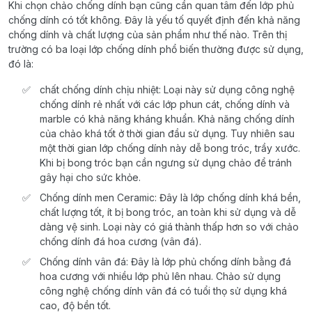
Khi chọn chảo chống dính bạn cũng cần quan tâm đến lớp phủ
chống dính có tốt không. Đây là yếu tố quyết định đến khả năng
chống dính và chất lượng của sản phẩm như thế nào. Trên thị
trường có ba loại lớp chống dính phổ biến thường được sử dụng,
đó là:
chất chống dính chịu nhiệt: Loại này sử dụng công nghệ
chống dính rẻ nhất với các lớp phun cát, chống dính và
marble có khả năng kháng khuẩn. Khả năng chống dính
của chảo khá tốt ở thời gian đầu sử dụng. Tuy nhiên sau
một thời gian lớp chống dính này dễ bong tróc, trầy xước.
Khi bị bong tróc bạn cần ngưng sử dụng chảo để tránh
gây hại cho sức khỏe.
Chống dính men Ceramic: Đây là lớp chống dính khá bền,
chất lượng tốt, ít bị bong tróc, an toàn khi sử dụng và dễ
dàng vệ sinh. Loại này có giá thành thấp hơn so với chảo
chống dính đá hoa cương (vân đá).
Chống dính vân đá: Đây là lớp phủ chống dính bằng đá
hoa cương với nhiều lớp phủ lên nhau. Chảo sử dụng
công nghệ chống dính vân đá có tuổi thọ sử dụng khá
cao, độ bền tốt.