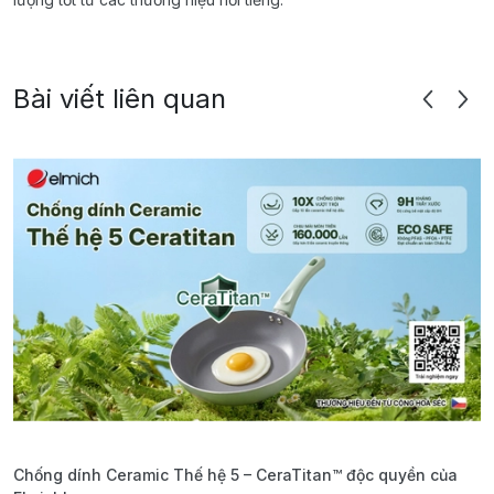
Bài viết liên quan
Chống dính Ceramic Thế hệ 5 – CeraTitan™ độc quyền của
P