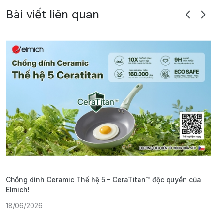
Bài viết liên quan
Chống dính Ceramic Thế hệ 5 – CeraTitan™ độc quyền của
P
Elmich!
F
18/06/2026
2