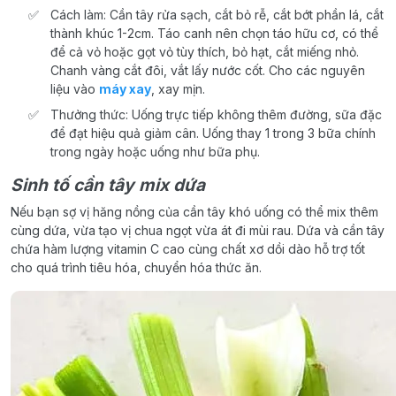
Cách làm: Cần tây rửa sạch, cắt bỏ rễ, cắt bớt phần lá, cắt
thành khúc 1-2cm. Táo canh nên chọn táo hữu cơ, có thể
để cả vỏ hoặc gọt vỏ tùy thích, bỏ hạt, cắt miếng nhỏ.
Chanh vàng cắt đôi, vắt lấy nước cốt. Cho các nguyên
liệu vào
máy xay
, xay mịn.
Thưởng thức: Uống trực tiếp không thêm đường, sữa đặc
để đạt hiệu quả giảm cân. Uống thay 1 trong 3 bữa chính
trong ngày hoặc uống như bữa phụ.
Sinh tố cần tây mix dứa
Nếu bạn sợ vị hăng nồng của cần tây khó uống có thể mix thêm
cùng dứa, vừa tạo vị chua ngọt vừa át đi mùi rau. Dứa và cần tây
chứa hàm lượng vitamin C cao cùng chất xơ dồi dào hỗ trợ tốt
cho quá trình tiêu hóa, chuyển hóa thức ăn.