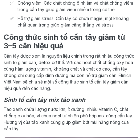
Chống viêm: Các chất chống ô nhiễm và chất chống viêm
trong cần tây giúp giảm viêm nhiễm trong cơ thể.
Hỗ trợ giảm stress: Cần tây có chứa magiê, một khoáng
chất quan trọng giúp giảm căng thẳng và stress.
Công thức sinh tố cần tây giảm từ
3–5 cân hiệu quả
Cần tây được xem là nguyên liệu chính trong rất nhiều công thức
sinh tố giảm cân, detox cơ thể. Với các hoạt chất chống oxy hóa
cùng hàm lượng vitamin, khoáng chất và chất cơ cao, cần tây
không chỉ cung cấp dinh dưỡng mà còn hỗ trợ giảm cân. Elmich
Việt Nam sẽ chia sẻ một số công thức sinh tố cần tây giảm cân
hiệu quả đến các nàng.
Sinh tố cần tây mix táo xanh
Táo xanh chứa lượng nước lớn, ít đường, nhiều vitamin C, chất
chống oxy hóa, vị chua ngọt tự nhiên phù hợp mix cùng cần tây.
Hương vị của táo xanh cũng giúp giảm bớt mùi hăng nồng của
cần tây.