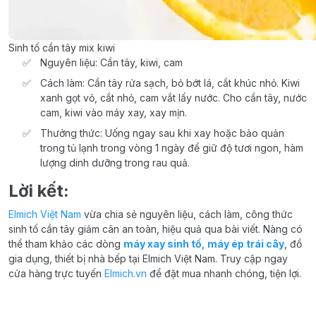
Sinh tố cần tây mix kiwi
Nguyên liệu: Cần tây, kiwi, cam
Cách làm: Cần tây rửa sạch, bỏ bớt lá, cắt khúc nhỏ. Kiwi
xanh gọt vỏ, cắt nhỏ, cam vắt lấy nước. Cho cần tây, nước
cam, kiwi vào máy xay, xay mịn.
Thưởng thức: Uống ngay sau khi xay hoặc bảo quản
trong tủ lạnh trong vòng 1 ngày để giữ độ tươi ngon, hàm
lượng dinh dưỡng trong rau quả.
Lời kết:
Elmich Việt Nam
vừa chia sẻ nguyên liệu, cách làm, công thức
sinh tố cần tây giảm cân an toàn, hiệu quả qua bài viết. Nàng có
thể tham khảo các dòng
máy xay sinh tố
,
máy ép trái cây
, đồ
gia dụng, thiết bị nhà bếp tại Elmich Việt Nam. Truy cập ngay
cửa hàng trực tuyến
Elmich.vn
để đặt mua nhanh chóng, tiện lợi.