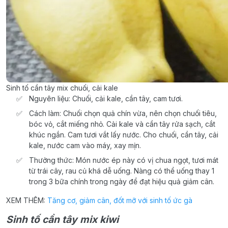
Sinh tố cần tây mix chuối, cải kale
Nguyên liệu: Chuối, cải kale, cần tây, cam tươi.
Cách làm: Chuối chọn quả chín vừa, nên chọn chuối tiêu,
bóc vỏ, cắt miếng nhỏ. Cải kale và cần tây rửa sạch, cắt
khúc ngắn. Cam tươi vắt lấy nước. Cho chuối, cần tây, cải
kale, nước cam vào máy, xay mịn.
Thưởng thức: Món nước ép này có vị chua ngọt, tươi mát
từ trái cây, rau củ khá dễ uống. Nàng có thể uống thay 1
trong 3 bữa chính trong ngày để đạt hiệu quả giảm cân.
XEM THÊM:
Tăng cơ, giảm cân, đốt mỡ với sinh tố ức gà
Sinh tố cần tây mix kiwi