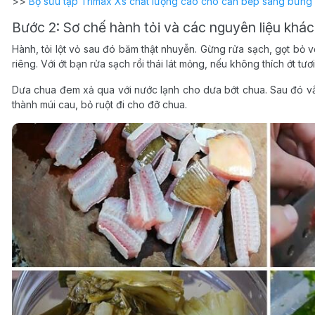
>>
Bộ sưu tập Trimax Xs chất lượng cao cho căn bếp sáng bừng 
Bước 2: Sơ chế hành tỏi và các nguyên liệu khác
Hành, tỏi lột vỏ sau đó băm thật nhuyễn. Gừng rửa sạch, gọt bỏ 
riêng. Với ớt bạn rửa sạch rồi thái lát mỏng, nếu không thích ớt tư
Dưa chua đem xả qua với nước lạnh cho dưa bớt chua. Sau đó vắ
thành múi cau, bỏ ruột đi cho đỡ chua.