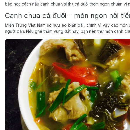
bếp học cách nấu canh chua với thịt cá đuối thơm ngon chuẩn vị n
Canh chua cá đuối - món ngon nổi ti
Miền Trung Việt Nam sở hữu eo biển dài, chính vì vậy các món ă
người dân. Nếu ghé thăm vùng đất này, bạn nên thử món canh chu