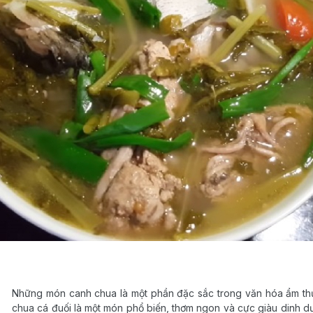
Những món canh chua là một phần đặc sắc trong văn hóa ẩm thực
chua cá đuối là một món phổ biến, thơm ngon và cực giàu dinh dư