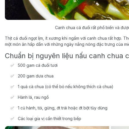
Canh chua cá đuối rất phổ biến và được
Thịt cá đuối ngọt lịm, ít xương khi ngấm với canh chua rất hợp. 
một món ăn hấp dẫn với những ngày nắng nóng đặc trưng của miề
Chuẩn bị nguyên liệu nấu canh chua c
500 gam cá đuối tươi
200 gam dưa chua
1 quả cà chua (có thể bỏ nếu không thích cà chua)
Hành lá, rau ngổ
1 củ hành, tỏi, gừng, ớt trái hoặc ớt bột tùy dùng
Các loại gia vị cần thiết trong bếp