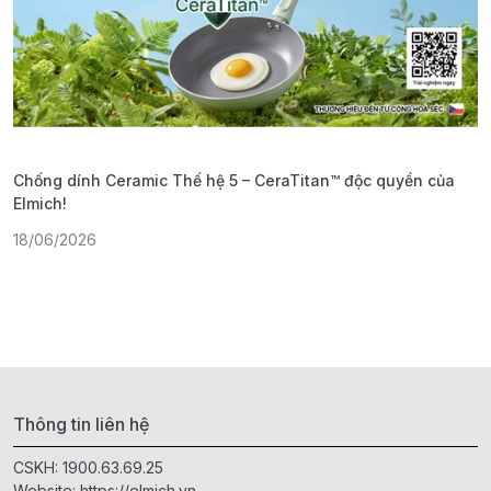
Chống dính Ceramic Thế hệ 5 – CeraTitan™ độc quyền của
P
Elmich!
F
18/06/2026
2
Thông tin liên hệ
CSKH:
1900.63.69.25
Website:
https://elmich.vn