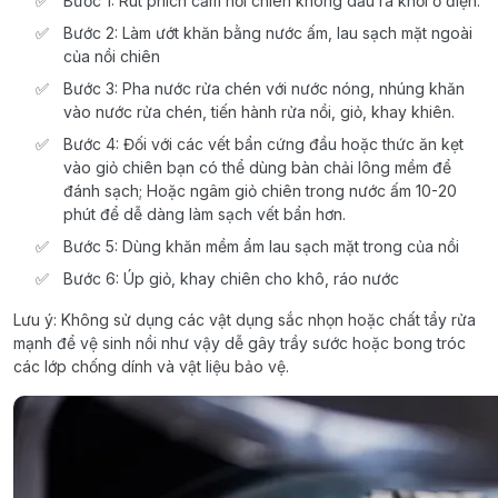
Bước 1: Rút phích cắm nồi chiên không dầu ra khỏi ổ điện.
Bước 2: Làm ướt khăn bằng nước ấm, lau sạch mặt ngoài
của nồi chiên
Bước 3: Pha nước rửa chén với nước nóng, nhúng khăn
vào nước rửa chén, tiến hành rửa nồi, giỏ, khay khiên.
Bước 4: Đối với các vết bẩn cứng đầu hoặc thức ăn kẹt
vào giỏ chiên bạn có thể dùng bàn chải lông mềm để
đánh sạch; Hoặc ngâm giỏ chiên trong nước ấm 10-20
phút để dễ dàng làm sạch vết bẩn hơn.
Bước 5: Dùng khăn mềm ẩm lau sạch mặt trong của nồi
Bước 6: Úp giỏ, khay chiên cho khô, ráo nước
Lưu ý: Không sử dụng các vật dụng sắc nhọn hoặc chất tẩy rửa
mạnh để vệ sinh nồi như vậy dễ gây trầy sước hoặc bong tróc
các lớp chống dính và vật liệu bảo vệ.