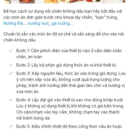
Để học cách sư dụng nồi chiên không dầu bạn hãy bắt đầu với
các món ăn đơn giản trước như khoai tây chiên, “luộc” trứng,
Nướng thịt
….
nướng mực
,
gà nướng
…
Chuẩn bị sẵn các món ăn đã sơ chế và sẵn sàng để cho vào nồi
chiên không dầu.
Bước 1: Cắm phích điện của thiết bị vào ổ cắm điện chắc
chắn, an toàn
Bước 2: Lấy bộ phận giỏ đựng thức ăn ra khỏi thiết bị.
Bước 3: Xếp nguyên liệu, thức ăn vào trong giỏ đựng. Lưu
ý chỉ nên xếp vừa đủ, không vượt quá trọng lượng cho
phép, tránh ảnh hưởng đến thời gian làm chín và hương vị
của món ăn.
Bước 4: Lắp đặt giỏ vào thiết bị sao cho đúng khớp trượt.
Lưu ý không sử dụng thiết bị khi không có giỏ bên trong;
Chỉ cầm/chạm vào tay cầm, không chạm tay vào thành
nồi tránh bỏng da.
Bước 5: Điều chỉnh nhiệt độ theo công thức nấu ăn hoặc