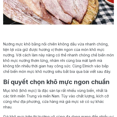
Nướng mực khô bằng nồi chiên không dầu vừa nhanh chóng,
tiện lợi vừa giữ được hương vị thơm ngon của món khô mực
nướng. Với cách làm này nàng có thể nhanh chóng chế biến món
khô mực nướng thơm lừng, nhâm nhi cùng bia mát lạnh mà
không tốn nhiều thời gian hay công sức. Cùng Elmich vào bếp
chế biến món mực khô nướng siêu bắt bia qua bài viết sau đây.
Bí quyết chọn khô mực ngon chuẩn
Mục khô (khô mực) là đặc sản tại rất nhiều vùng biển, nhất là
các tỉnh miền Trung và miền Nam. Tùy vào chất lượng, kích cỡ
cũng như địa phương, cửa hàng mà giá mực sẽ có sự khác
nhau.
Giá khô mực trên thị trường vô cùng đa dạng mang đến nhiều sự