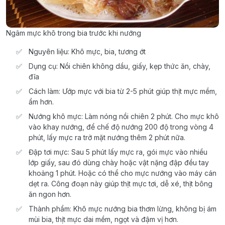
Ngâm mực khô trong bia trước khi nướng
Nguyên liệu: Khô mực, bia, tương ớt
Dụng cụ: Nồi chiên không dầu, giấy, kẹp thức ăn, chày,
đĩa
Cách làm: Ướp mực với bia từ 2-5 phút giúp thịt mực mềm,
ẩm hơn.
Nướng khô mực: Làm nóng nồi chiên 2 phút. Cho mực khô
vào khay nướng, để chế độ nướng 200 độ trong vòng 4
phút, lấy mực ra trở mặt nướng thêm 2 phút nữa.
Đập tơi mực: Sau 5 phút lấy mực ra, gói mực vào nhiều
lớp giấy, sau đó dùng chày hoặc vật nặng đập đều tay
khoảng 1 phút. Hoặc có thể cho mực nướng vào máy cán
dẹt ra. Công đoạn này giúp thịt mực tơi, dễ xé, thịt bông
ăn ngon hơn.
Thành phẩm: Khô mực nướng bia thơm lừng, không bị ám
mùi bia, thịt mực dai mềm, ngọt và đậm vị hơn.