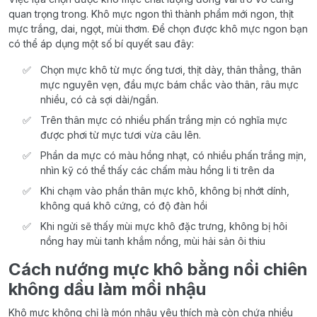
quan trọng trong. Khô mực ngon thì thành phẩm mới ngon, thịt
mực trắng, dai, ngọt, mùi thơm. Để chọn được khô mực ngon bạn
có thể áp dụng một số bí quyết sau đây:
Chọn mực khô từ mực ống tươi, thịt dày, thân thẳng, thân
mực nguyên vẹn, đầu mực bám chắc vào thân, râu mực
nhiều, có cả sợi dài/ngắn.
Trên thân mực có nhiều phấn trắng mịn có nghĩa mực
được phơi từ mực tươi vừa câu lên.
Phần da mực có màu hồng nhạt, có nhiều phấn trắng mịn,
nhìn kỹ có thể thấy các chấm màu hồng li ti trên da
Khi chạm vào phần thân mực khô, không bị nhớt dính,
không quá khô cứng, có độ đàn hồi
Khi ngửi sẽ thấy mùi mực khô đặc trưng, không bị hôi
nồng hay mùi tanh khắm nồng, mùi hải sản ôi thiu
Cách nướng mực khô bằng nồi chiên
không dầu làm mồi nhậu
Khô mực không chỉ là món nhậu yêu thích mà còn chứa nhiều