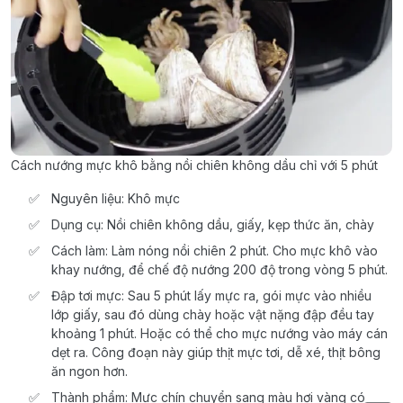
Cách nướng mực khô bằng nồi chiên không dầu chỉ với 5 phút
Nguyên liệu: Khô mực
Dụng cụ: Nồi chiên không dầu, giấy, kẹp thức ăn, chày
Cách làm: Làm nóng nồi chiên 2 phút. Cho mực khô vào
khay nướng, để chế độ nướng 200 độ trong vòng 5 phút.
Đập tơi mực: Sau 5 phút lấy mực ra, gói mực vào nhiều
lớp giấy, sau đó dùng chày hoặc vật nặng đập đều tay
khoảng 1 phút. Hoặc có thể cho mực nướng vào máy cán
dẹt ra. Công đoạn này giúp thịt mực tơi, dễ xé, thịt bông
ăn ngon hơn.
Thành phẩm: Mực chín chuyển sang màu hơi vàng có