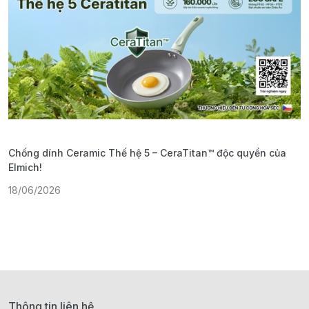
Chống dính Ceramic Thế hệ 5 – CeraTitan™ độc quyền của
P
Elmich!
F
18/06/2026
2
Thông tin liên hệ