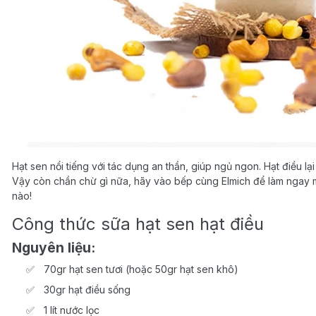
Hạt sen nổi tiếng với tác dụng an thần, giúp ngủ ngon. Hạt điều lạ
Vậy còn chần chừ gì nữa, hãy vào bếp cùng Elmich để làm ngay m
nào!
Công thức sữa hạt sen hạt điều
Nguyên liệu:
70gr hạt sen tươi (hoặc 50gr hạt sen khô)
30gr hạt điều sống
1 lít nước lọc