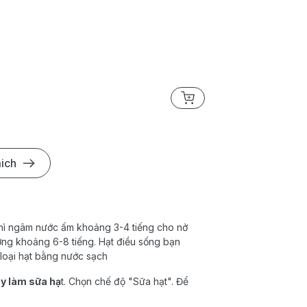
Máy Làm Sữa Hạt Elmi
1.590.000₫
3.289.0
ich
 thì ngâm nước ấm khoảng 3-4 tiếng cho nở
ờng khoảng 6-8 tiếng. Hạt điều sống bạn
loại hạt bằng nước sạch
y làm sữa hạ
t. Chọn chế độ "Sữa hạt". Để