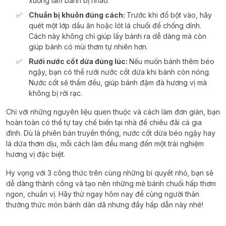
xuống làm bánh bị nhão.
Chuẩn bị khuôn đúng cách:
Trước khi đổ bột vào, hãy
quét một lớp dầu ăn hoặc lót lá chuối để chống dính.
Cách này không chỉ giúp lấy bánh ra dễ dàng mà còn
giúp bánh có mùi thơm tự nhiên hơn.
Rưới nước cốt dừa đúng lúc:
Nếu muốn bánh thêm béo
ngậy, bạn có thể rưới nước cốt dừa khi bánh còn nóng.
Nước cốt sẽ thấm đều, giúp bánh đậm đà hương vị mà
không bị rời rạc.
Chỉ với những nguyên liệu quen thuộc và cách làm đơn giản, bạn
hoàn toàn có thể tự tay chế biến tại nhà để chiêu đãi cả gia
đình. Dù là phiên bản truyền thống, nước cốt dừa béo ngậy hay
lá dứa thơm dịu, mỗi cách làm đều mang đến một trải nghiệm
hương vị đặc biệt.
Hy vọng với 3 công thức trên cùng những bí quyết nhỏ, bạn sẽ
dễ dàng thành công và tạo nên những mẻ bánh chuối hấp thơm
ngon, chuẩn vị. Hãy thử ngay hôm nay để cùng người thân
thưởng thức món bánh dân dã nhưng đầy hấp dẫn này nhé!