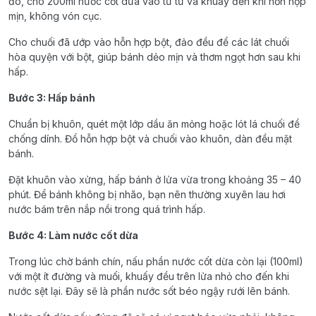
đó, cho 200ml nước cốt dừa vào từ từ và khuấy đến khi hỗn hợp
mịn, không vón cục.
Cho chuối đã ướp vào hỗn hợp bột, đảo đều để các lát chuối
hòa quyện với bột, giúp bánh dẻo mịn và thơm ngọt hơn sau khi
hấp.
Bước 3: Hấp bánh
Chuẩn bị khuôn, quét một lớp dầu ăn mỏng hoặc lót lá chuối để
chống dính. Đổ hỗn hợp bột và chuối vào khuôn, dàn đều mặt
bánh.
Đặt khuôn vào xửng, hấp bánh ở lửa vừa trong khoảng 35 – 40
phút. Để bánh không bị nhão, bạn nên thường xuyên lau hơi
nước bám trên nắp nồi trong quá trình hấp.
Bước 4: Làm nước cốt dừa
Trong lúc chờ bánh chín, nấu phần nước cốt dừa còn lại (100ml)
với một ít đường và muối, khuấy đều trên lửa nhỏ cho đến khi
nước sệt lại. Đây sẽ là phần nước sốt béo ngậy rưới lên bánh.