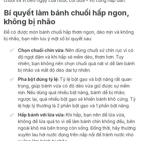
chuối và vị béo ngậy của nước cốt dừa – vô cùng hấp dẫn.
Bí quyết làm bánh chuối hấp ngon,
không bị nhão
Để có được món bánh chuối hấp thơm ngon, dẻo mịn và không
bị nhão, bạn nên lưu ý một số bí quyết sau:
Chọn chuối chín vừa:
Nên dùng chuối sứ chín rục vì có
độ ngọt đậm và khi hấp sẽ mềm dẻo, thơm hơn. Tuy
nhiên, bạn không nên chọn chuối quá nát vì dễ làm bánh
bị nhão và mất độ dẻo dai tự nhiên.
Pha bột đúng tỷ lệ:
Tỷ lệ bột gạo và bột năng rất quan
trọng, giúp bánh vừa có độ dẻo vừa giữ được sự mềm
mịn. Nếu dùng quá nhiều bột năng, bánh dễ bị nhão;
ngược lại, quá nhiều bột gạo sẽ khiến bánh khô cứng. Tỷ
lệ hợp lý thường là 2 phần bột gạo và 1 phần bột năng.
Hấp bánh với lửa vừa:
Khi hấp, bạn nên để lửa vừa,
không để lửa quá to vì dễ làm bánh chín không đều, bên
ngoài khô mà bên trong còn sống. Đồng thời, hãy thường
xuyên lau hơi nước đọng trên nắp nồi để tránh nước nhỏ