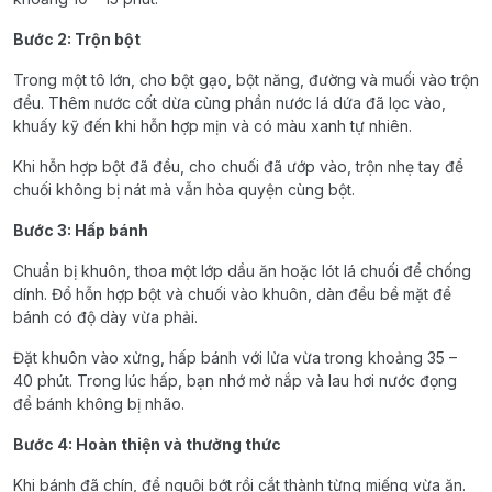
Bước 2: Trộn bột
Trong một tô lớn, cho bột gạo, bột năng, đường và muối vào trộn
đều. Thêm nước cốt dừa cùng phần nước lá dứa đã lọc vào,
khuấy kỹ đến khi hỗn hợp mịn và có màu xanh tự nhiên.
Khi hỗn hợp bột đã đều, cho chuối đã ướp vào, trộn nhẹ tay để
chuối không bị nát mà vẫn hòa quyện cùng bột.
Bước 3: Hấp bánh
Chuẩn bị khuôn, thoa một lớp dầu ăn hoặc lót lá chuối để chống
dính. Đổ hỗn hợp bột và chuối vào khuôn, dàn đều bề mặt để
bánh có độ dày vừa phải.
Đặt khuôn vào xửng, hấp bánh với lửa vừa trong khoảng 35 –
40 phút. Trong lúc hấp, bạn nhớ mở nắp và lau hơi nước đọng
để bánh không bị nhão.
Bước 4: Hoàn thiện và thưởng thức
Khi bánh đã chín, để nguội bớt rồi cắt thành từng miếng vừa ăn.