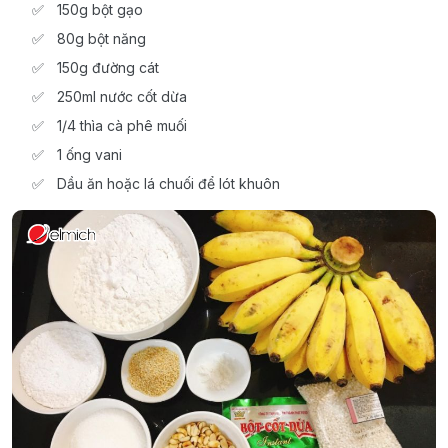
150g bột gạo
80g bột năng
150g đường cát
250ml nước cốt dừa
1/4 thìa cà phê muối
1 ống vani
Dầu ăn hoặc lá chuối để lót khuôn