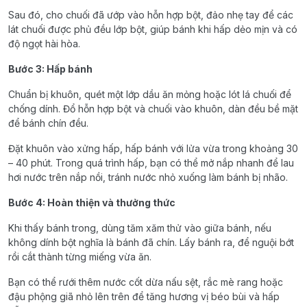
Sau đó, cho chuối đã ướp vào hỗn hợp bột, đảo nhẹ tay để các
lát chuối được phủ đều lớp bột, giúp bánh khi hấp dẻo mịn và có
độ ngọt hài hòa.
Bước 3: Hấp bánh
Chuẩn bị khuôn, quét một lớp dầu ăn mỏng hoặc lót lá chuối để
chống dính. Đổ hỗn hợp bột và chuối vào khuôn, dàn đều bề mặt
để bánh chín đều.
Đặt khuôn vào xửng hấp, hấp bánh với lửa vừa trong khoảng 30
– 40 phút. Trong quá trình hấp, bạn có thể mở nắp nhanh để lau
hơi nước trên nắp nồi, tránh nước nhỏ xuống làm bánh bị nhão.
Bước 4: Hoàn thiện và thưởng thức
Khi thấy bánh trong, dùng tăm xăm thử vào giữa bánh, nếu
không dính bột nghĩa là bánh đã chín. Lấy bánh ra, để nguội bớt
rồi cắt thành từng miếng vừa ăn.
Bạn có thể rưới thêm nước cốt dừa nấu sệt, rắc mè rang hoặc
đậu phộng giã nhỏ lên trên để tăng hương vị béo bùi và hấp