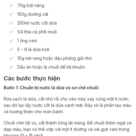
70g bột năng
150g đường cát
250ml nước cốt dừa
1/4 thìa cà phê muối
1 ống vani
5 – 6 lá dứa tươi
10g mè rang hoặc đậu phộng giã nhỏ
Dầu ăn hoặc lá chuối để lót khuôn
Các bước thực hiện
Bước 1: Chuẩn bị nước lá dứa và sơ chế chuối
Rửa sạch lá dứa, cắt nhỏ rồi cho vào máy xay cùng một ít nước,
sau đó lọc lấy nước cốt lá dứa xanh mát. Đây sẽ là phần tạo màu
và hương thơm cho món bánh.
Chuối chín lột vỏ, cắt thành từng lát mỏng. Để chuối thêm ngọt và
đẹp màu, bạn có thể ướp với một ít đường và vài giọt vani trong
khoảng 10 – 15 phút.