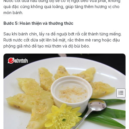
Nước cốt dừa nấu đúng độ sẽ có vị ngọt béo vừa phải, không
quá đặc cũng không quá loãng, giúp tăng thêm hương vị cho
món bánh.
Bước 5: Hoàn thiện và thưởng thức
Sau khi bánh chín, lấy ra để nguội bớt rồi cắt thành từng miếng.
Rưới nước cốt dừa sệt lên bề mặt, rắc thêm mè rang hoặc đậu
phộng giã nhỏ để tạo mùi thơm và độ bùi béo.