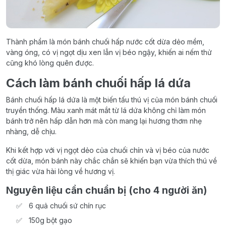
Thành phẩm là món bánh chuối hấp nước cốt dừa dẻo mềm,
vàng óng, có vị ngọt dịu xen lẫn vị béo ngậy, khiến ai nếm thử
cũng khó lòng quên được.
Cách làm bánh chuối hấp lá dứa
Bánh chuối hấp lá dứa là một biến tấu thú vị của món bánh chuối
truyền thống. Màu xanh mát mắt từ lá dứa không chỉ làm món
bánh trở nên hấp dẫn hơn mà còn mang lại hương thơm nhẹ
nhàng, dễ chịu.
Khi kết hợp với vị ngọt dẻo của chuối chín và vị béo của nước
cốt dừa, món bánh này chắc chắn sẽ khiến bạn vừa thích thú về
thị giác vừa hài lòng về hương vị.
Nguyên liệu cần chuẩn bị (cho 4 người ăn)
6 quả chuối sứ chín rục
150g bột gạo