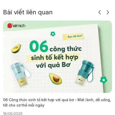
Bài viết liên quan
06 Công thức sinh tố kết hợp với quả bơ – Mát lành, dễ uống,
G
tốt cho cơ thể mỗi ngày
ả
18/06/2026
1