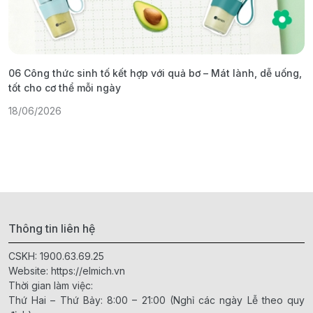
06 Công thức sinh tố kết hợp với quả bơ – Mát lành, dễ uống,
G
tốt cho cơ thể mỗi ngày
ả
18/06/2026
1
Thông tin liên hệ
CSKH:
1900.63.69.25
Website:
https://elmich.vn
Thời gian làm việc:
Thứ Hai – Thứ Bảy: 8:00 – 21:00 (Nghỉ các ngày Lễ theo quy