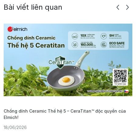
Bài viết liên quan
Chống dính Ceramic Thế hệ 5 – CeraTitan™ độc quyền của
P
Elmich!
F
18/06/2026
2