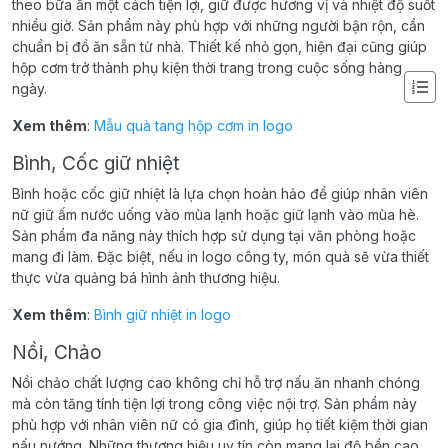
theo bữa ăn một cách tiện lợi, giữ được hương vị và nhiệt độ suốt
nhiều giờ. Sản phẩm này phù hợp với những người bận rộn, cần
chuẩn bị đồ ăn sẵn từ nhà. Thiết kế nhỏ gọn, hiện đại cũng giúp
hộp cơm trở thành phụ kiện thời trang trong cuộc sống hàng
ngày.
Xem thêm
:
Mẫu quà tang hộp cơm in logo
Bình, Cốc giữ nhiệt
Bình hoặc cốc giữ nhiệt là lựa chọn hoàn hảo để giúp nhân viên
nữ giữ ấm nước uống vào mùa lạnh hoặc giữ lạnh vào mùa hè.
Sản phẩm đa năng này thích hợp sử dụng tại văn phòng hoặc
mang đi làm. Đặc biệt, nếu in logo công ty, món quà sẽ vừa thiết
thực vừa quảng bá hình ảnh thương hiệu.
Xem thêm
:
Bình giữ nhiệt in logo
Nồi, Chảo
Nồi chảo chất lượng cao không chỉ hỗ trợ nấu ăn nhanh chóng
mà còn tăng tính tiện lợi trong công việc nội trợ. Sản phẩm này
phù hợp với nhân viên nữ có gia đình, giúp họ tiết kiệm thời gian
nấu nướng. Những thương hiệu uy tín còn mang lại độ bền cao