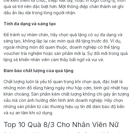
thể kèm thêm lời chúc, thiệp viết tay, hoặc in logo công ty, món
quà sẽ trở nên đặc biệt hơn. Một thông điệp chân thành sẽ ghi
dấu ấn lâu dài trong lòng người nhận.
Tính đa dạng và sáng tạo
Để tránh sự nhàm chán, hãy chọn quà tặng có sự đa dạng và
sáng tạo, không lặp lại các món quà đã tặng trước đó. Ví dụ,
ngoài những món đồ quen thuộc, doanh nghiệp có thể tặng
voucher trải nghiệm hoặc sản phẩm mới lạ. Sự đổi mới trong quà
tặng sẽ khiến nhân viên cảm thấy bất ngờ và vui vẻ.
Đảm bảo chất lượng của quà tặng
Chất lượng luôn là yếu tố quan trọng khi chọn quà, đặc biệt là
những món đồ dùng hàng ngày như hộp cơm, bình giữ nhiệt hay
khăn choàng. Sản phẩm kém chất lượng không chỉ gây ấn tượng
xấu mà còn ảnh hưởng đến hình ảnh doanh nghiệp. Hãy chọn
những sản phẩm từ các thương hiệu uy tín để đảm bảo độ bền
và sự an tâm khi sử dụng.
Top 10 Quà 8/3 Cho Nhân Viên Nữ