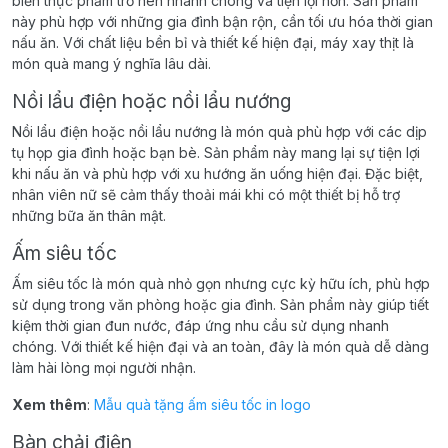
biến thực phẩm trở nên nhanh chóng và tiện lợi hơn. Sản phẩm
này phù hợp với những gia đình bận rộn, cần tối ưu hóa thời gian
nấu ăn. Với chất liệu bền bỉ và thiết kế hiện đại, máy xay thịt là
món quà mang ý nghĩa lâu dài.
Nồi lẩu điện hoặc nồi lẩu nướng
Nồi lẩu điện hoặc nồi lẩu nướng là món quà phù hợp với các dịp
tụ họp gia đình hoặc bạn bè. Sản phẩm này mang lại sự tiện lợi
khi nấu ăn và phù hợp với xu hướng ăn uống hiện đại. Đặc biệt,
nhân viên nữ sẽ cảm thấy thoải mái khi có một thiết bị hỗ trợ
những bữa ăn thân mật.
Ấm siêu tốc
Ấm siêu tốc là món quà nhỏ gọn nhưng cực kỳ hữu ích, phù hợp
sử dụng trong văn phòng hoặc gia đình. Sản phẩm này giúp tiết
kiệm thời gian đun nước, đáp ứng nhu cầu sử dụng nhanh
chóng. Với thiết kế hiện đại và an toàn, đây là món quà dễ dàng
làm hài lòng mọi người nhận.
Xem thêm
:
Mẫu quà tặng ấm siêu tốc in logo
Bàn chải điện