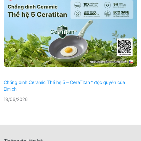
Chống dính Ceramic Thế hệ 5 – CeraTitan™ độc quyền của
P
Elmich!
2
18/06/2026