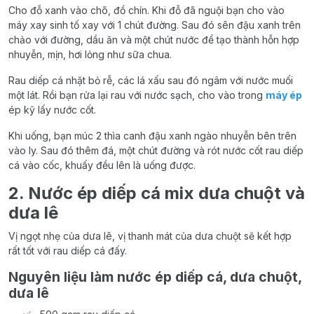
Cho đỗ xanh vào chõ, đồ chín. Khi đỗ đã nguội bạn cho vào
máy xay sinh tố xay với 1 chút đường. Sau đó sên đậu xanh trên
chảo với đường, dầu ăn và một chút nước để tạo thành hỗn hợp
nhuyễn, mịn, hơi lỏng như sữa chua.
Rau diếp cá nhặt bỏ rễ, các lá xấu sau đó ngâm với nước muối
một lát. Rồi bạn rửa lại rau với nước sạch, cho vào trong
máy ép
ép kỹ lấy nước cốt.
Khi uống, bạn múc 2 thìa canh đậu xanh ngào nhuyễn bên trên
vào ly. Sau đó thêm đá, một chút đường và rót nước cốt rau diếp
cá vào cốc, khuấy đều lên là uống được.
2. Nước ép diếp cá mix dưa chuột và
dưa lê
Vị ngọt nhẹ của dưa lê, vị thanh mát của dưa chuột sẽ kết hợp
rất tốt với rau diếp cá đấy.
Nguyên liệu làm nước ép diếp cá, dưa chuột,
dưa lê