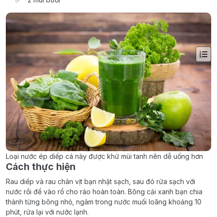
Loại nước ép diếp cá này được khử mùi tanh nên dễ uống hơn
Cách thực hiện
Rau diếp và rau chân vịt bạn nhặt sạch, sau đó rửa sạch với
nước rồi để vào rổ cho ráo hoàn toàn. Bông cải xanh bạn chia
thành từng bông nhỏ, ngâm trong nước muối loãng khoảng 10
phút, rửa lại với nước lạnh.