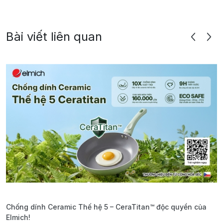
Bài viết liên quan
Chống dính Ceramic Thế hệ 5 – CeraTitan™ độc quyền của
P
Elmich!
F