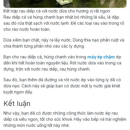
Kết hợp rau diếp cá với nước dừa cho hương vị rất ngon
Rau diếp cá và húng chanh bạn nhặt bỏ những lá xấu, lá dập
sau đó rửa thật sạch với nước lạnh. Để các loại rau vào trong rổ
cho ráo nước hoàn toàn.
Dừa xiêm bạn chặt, nậy ra lấy nước. Dùng thìa nạo phần ruột và
chia thành từng phần nhỏ vào các ly đựng.
Bạn cho rau diếp cá, húng chanh vào trong
máy ép chậm
ép
đến khi hết hoàn toàn nguyên liệu. Rót nước dừa vào trong ca
đựng, trộn với nước rau diếp, rau húng chanh.
Sau đó, bạn thêm đá đường và rót nước ép vào từng ly đã có
dừa nạo. Cách này sẽ giúp bạn có được một ly nước giải khát
tuyệt ngon đấy.
Kết luận
Như vậy, bạn đã có được những công thức làm nước ép rau
diếp cá siêu ngon, tốt cho sức khoẻ. Hãy vào bếp và trải nghiệm
những món nước uống tốt này nhé.