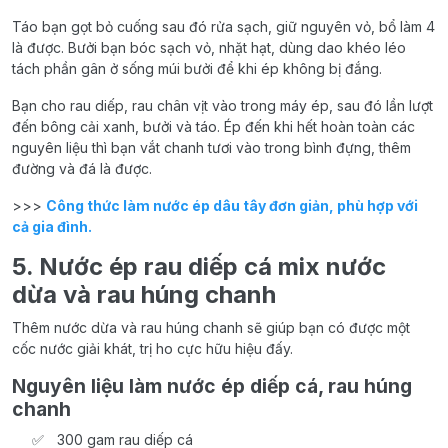
Táo bạn gọt bỏ cuống sau đó rửa sạch, giữ nguyên vỏ, bổ làm 4
là được. Bưởi bạn bóc sạch vỏ, nhặt hạt, dùng dao khéo léo
tách phần gân ở sống múi bưởi để khi ép không bị đắng.
Bạn cho rau diếp, rau chân vịt vào trong máy ép, sau đó lần lượt
đến bông cải xanh, bưởi và táo. Ép đến khi hết hoàn toàn các
nguyên liệu thì bạn vắt chanh tươi vào trong bình đựng, thêm
đường và đá là được.
>>>
Công thức làm nước ép dâu tây đơn giản, phù hợp với
cả gia đình.
5. Nước ép rau diếp cá mix nước
dừa và rau húng chanh
Thêm nước dừa và rau húng chanh sẽ giúp bạn có được một
cốc nước giải khát, trị ho cực hữu hiệu đấy.
Nguyên liệu làm nước ép diếp cá, rau húng
chanh
300 gam rau diếp cá