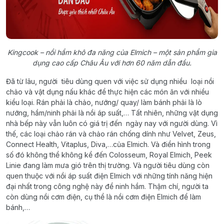
Kingcook – nồi hầm khô đa năng của Elmich – một sản phẩm gia
dụng cao cấp Châu Âu với hơn 60 năm dẫn đầu.
Đã từ lâu, người tiêu dùng quen với việc sử dụng nhiều loại nồi
chảo và vật dụng nấu khác để thực hiện các món ăn với nhiều
kiểu loại. Rán phải là chảo, nướng/ quay/ làm bánh phải là lò
nướng, hầm/ninh phải là nồi áp suất,… Tất nhiên, những vật dụng
nhà bếp này vẫn luôn có giá trị đến ngày nay với người dùng. Vì
thế, các loại chảo rán và chảo rán chống dính như Velvet, Zeus,
Connect Health, Vitaplus, Diva,…của Elmich. Và điển hình trong
số đó không thể không kể đến Colosseum, Royal Elmich, Peek
Linie đang làm mưa gió trên thị trường. Và người tiêu dùng còn
quen thuộc với nồi áp suất điện Elmich với những tính năng hiện
đại nhất trong công nghệ này để ninh hầm. Thậm chí, người ta
còn dùng nồi cơm điện, cụ thể là nồi cơm điện Elmich để làm
bánh,…