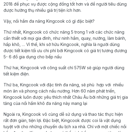
2018 để phục vụ được cộng đồng tốt hơn và để người tiêu dùng
được hưởng thụ nhiều giá trị tiện ích hơn.
Vậy, nồi hầm đa năng Kingcook có gì đặc biệt?
Thứ nhất, Kingcook có chức năng 5 trong 1 với các chức năng
cần thiết với mọi gia đình, như ninh hầm, quay, nướng, làm bánh,
hấp khô, … Vì thế, khi sở hữu Kingcook, nghĩa là người dùng
được tiết kiệm tối ưu chi phí bởi Kingcook có giá trị tương đương
5- 6 đồ gia dụng cho bếp nấu
Thứ hai, Kingcook với công suất chỉ 575W sẽ giúp người dùng
tiết kiệm điện.
Thứ ba, Kingcook với đặc tính đa năng, sẽ phù hợp với nhiều
món ăn và phong cách nấu nướng. Hơn 60 năm phát triển,
Kingcook luôn được yêu thích nhất Châu Âu bởi những giá trị gia
tăng của nồi hầm khô đa năng này mang lại
Ngoài ra, Kingcook vô cùng dễ sử dụng và thao tác thực hiện
rất đơn giản, tiện lợi. Đặc biệt, Kingcook được coi là vật dụng
tuyệt vời cho những chuyến du lịch xa nhà. Chỉ với một chiếc nồi