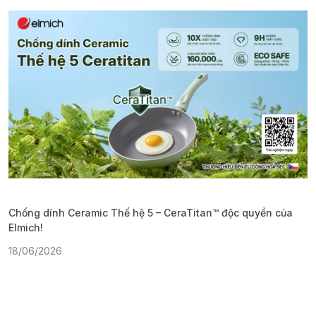
Chống dính Ceramic Thế hệ 5 – CeraTitan™ độc quyền của
P
Elmich!
F
18/06/2026
2