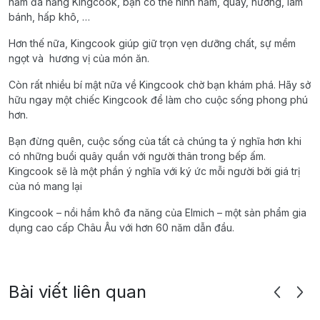
hầm đa năng Kingcook, bạn có thể ninh hầm, quay, nướng, làm
bánh, hấp khô, …
Hơn thế nữa, Kingcook giúp giữ trọn vẹn dưỡng chất, sự mềm
ngọt và hương vị của món ăn.
Còn rất nhiều bí mật nữa về Kingcook chờ bạn khám phá. Hãy sở
hữu ngay một chiếc Kingcook để làm cho cuộc sống phong phú
hơn.
Bạn đừng quên, cuộc sống của tất cả chúng ta ý nghĩa hơn khi
có những buổi quây quần với người thân trong bếp ấm.
Kingcook sẽ là một phần ý nghĩa với ký ức mỗi người bởi giá trị
của nó mang lại
Kingcook – nồi hầm khô đa năng của Elmich – một sản phẩm gia
dụng cao cấp Châu Âu với hơn 60 năm dẫn đầu.
Bài viết liên quan