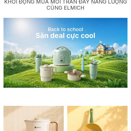
KHỞI ĐỘNG MÙA MỚI TRÀN ĐẦY NĂNG LƯỢNG
CÙNG ELMICH