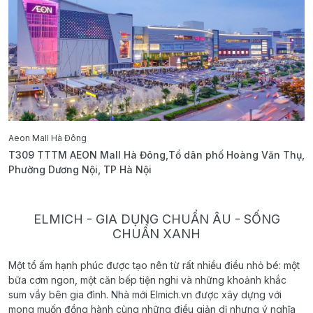
Aeon Mall Hà Đông
E
T309 TTTM AEON Mall Hà Đông,Tổ dân phố Hoàng Văn Thụ,
B
Phường Dương Nội, TP Hà Nội
T
ELMICH - GIA DỤNG CHUẨN ÂU - SỐNG
CHUẨN XANH
Một tổ ấm hạnh phúc được tạo nên từ rất nhiều điều nhỏ bé: một
bữa cơm ngon, một căn bếp tiện nghi và những khoảnh khắc
sum vầy bên gia đình. Nhà mới Elmich.vn được xây dựng với
mong muốn đồng hành cùng những điều giản dị nhưng ý nghĩa