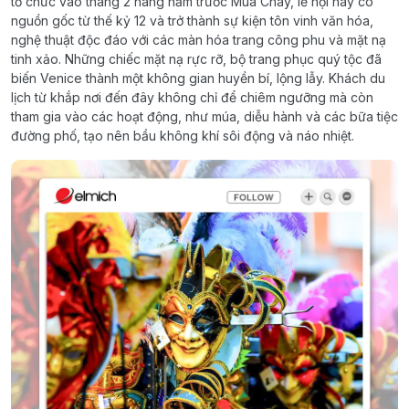
tổ chức vào tháng 2 hàng năm trước Mùa Chay, lễ hội này có
nguồn gốc từ thế kỷ 12 và trở thành sự kiện tôn vinh văn hóa,
nghệ thuật độc đáo với các màn hóa trang công phu và mặt nạ
tinh xảo. Những chiếc mặt nạ rực rỡ, bộ trang phục quý tộc đã
biến Venice thành một không gian huyền bí, lộng lẫy. Khách du
lịch từ khắp nơi đến đây không chỉ để chiêm ngưỡng mà còn
tham gia vào các hoạt động, như múa, diễu hành và các bữa tiệc
đường phố, tạo nên bầu không khí sôi động và náo nhiệt.