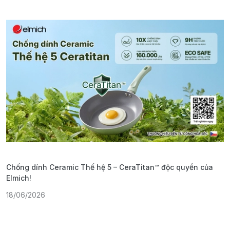
Chống dính Ceramic Thế hệ 5 – CeraTitan™ độc quyền của
P
Elmich!
F
18/06/2026
2