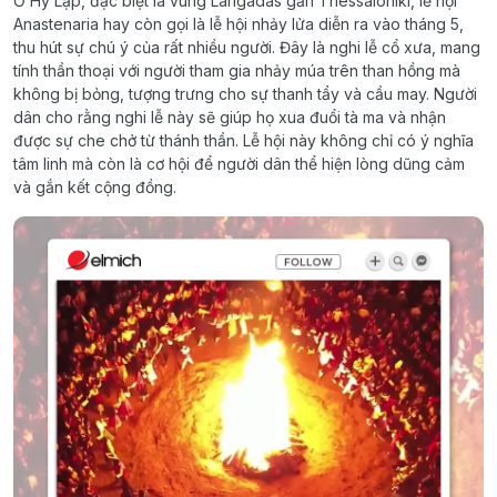
Ở Hy Lạp, đặc biệt là vùng Langadas gần Thessaloniki, lễ hội
Anastenaria hay còn gọi là lễ hội nhảy lửa diễn ra vào tháng 5,
thu hút sự chú ý của rất nhiều người. Đây là nghi lễ cổ xưa, mang
tính thần thoại với người tham gia nhảy múa trên than hồng mà
không bị bỏng, tượng trưng cho sự thanh tẩy và cầu may. Người
dân cho rằng nghi lễ này sẽ giúp họ xua đuổi tà ma và nhận
được sự che chở từ thánh thần. Lễ hội này không chỉ có ý nghĩa
tâm linh mà còn là cơ hội để người dân thể hiện lòng dũng cảm
và gắn kết cộng đồng.