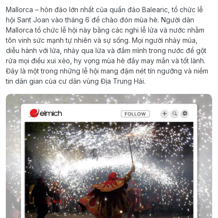
Mallorca – hòn đảo lớn nhất của quần đảo Balearic, tổ chức lễ
hội Sant Joan vào tháng 6 để chào đón mùa hè. Người dân
Mallorca tổ chức lễ hội này bằng các nghi lễ lửa và nước nhằm
tôn vinh sức mạnh tự nhiên và sự sống. Mọi người nhảy múa,
diễu hành với lửa, nhảy qua lửa và đắm mình trong nước để gột
rửa mọi điều xui xẻo, hy vọng mùa hè đầy may mắn và tốt lành.
Đây là một trong những lễ hội mang đậm nét tín ngưỡng và niềm
tin dân gian của cư dân vùng Địa Trung Hải.