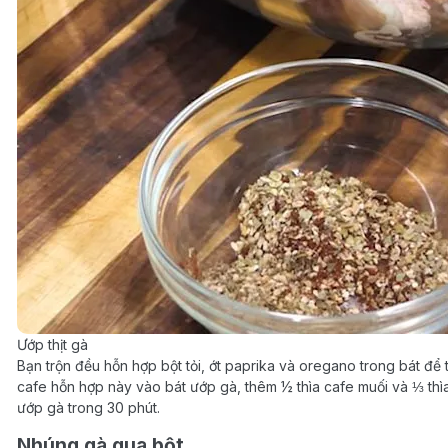
Ướp thịt gà
Bạn trộn đều hỗn hợp bột tỏi, ớt paprika và oregano trong bát để 
cafe hỗn hợp này vào bát ướp gà, thêm ½ thìa cafe muối và ⅓ thìa
ướp gà trong 30 phút.
Nhúng gà qua bột