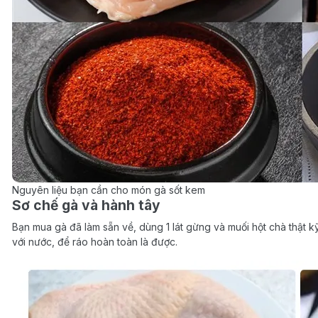
Nguyên liệu bạn cần cho món gà sốt kem
Sơ chế gà và hành tây
Bạn mua gà đã làm sẵn về, dùng 1 lát gừng và muối hột chà thật kỹ
với nước, để ráo hoàn toàn là được.