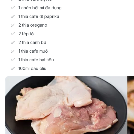
1 chén bột mì đa dụng
1 thìa cafe ớt paprika
2 thìa oregano
2 tép tỏi
2 thìa canh bơ
1 thìa cafe muối
1 thìa cafe hạt tiêu
100ml dầu oliu