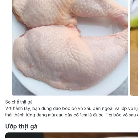
Sơ chế thịt gà
Với hành tây, bạn dùng dao bóc bỏ vỏ xấu bên ngoài và lớp vỏ lụ
thái thành từng dạng múi cau dày cỡ 1cm là được. Tỏi bóc vỏ sau
Ướp thịt gà