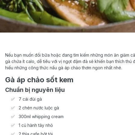
Nếu bạn muốn đổi bữa hoặc đang tìm kiếm những món ăn giảm c
gà chứa ít calo, dễ tiêu với vị ngọt đậm đà sẽ khiến bạn thích thú
hiểu những công thức nấu gà áp chảo thơm ngon nhất nhé.
Gà áp chảo sốt kem
Chuẩn bị nguyên liệu
7 cái đùi gà
2 chén nước luộc gà
300ml whipping cream
1 củ hành tây nhỏ
2 thìa cafe bột tỏi