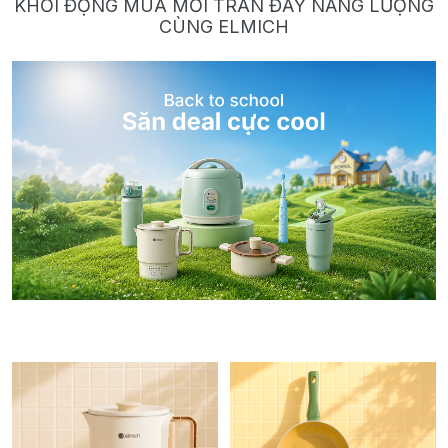
KHỞI ĐỘNG MÙA MỚI TRÀN ĐẦY NĂNG LƯỢNG
CÙNG ELMICH