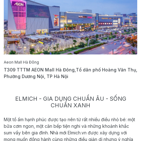
Aeon Mall Hà Đông
E
T309 TTTM AEON Mall Hà Đông,Tổ dân phố Hoàng Văn Thụ,
B
Phường Dương Nội, TP Hà Nội
T
ELMICH - GIA DỤNG CHUẨN ÂU - SỐNG
CHUẨN XANH
Một tổ ấm hạnh phúc được tạo nên từ rất nhiều điều nhỏ bé: một
bữa cơm ngon, một căn bếp tiện nghi và những khoảnh khắc
sum vầy bên gia đình. Nhà mới Elmich.vn được xây dựng với
mong muốn đồng hành cùng những điều giản dị nhưng ý nghĩa