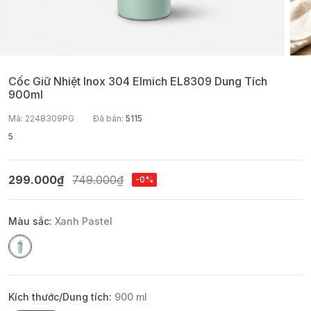
Cốc Giữ Nhiệt Inox 304 Elmich EL8309 Dung Tích
900ml
Mã: 2248309PG
Đã bán:
5115
5
299.000₫
749.000₫
-0%
Màu sắc:
Xanh Pastel
Kích thước/Dung tích:
900 ml