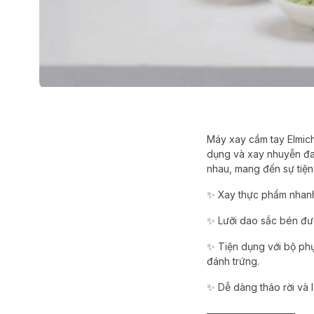
Máy xay cầm tay Elmich
dụng và xay nhuyễn đa 
nhau, mang đến sự tiện 
✨ Xay thực phẩm nhanh
✨ Lưỡi dao sắc bén đượ
✨ Tiện dụng với bộ phụ 
đánh trứng.
✨ Dễ dàng tháo rời và l
—————————