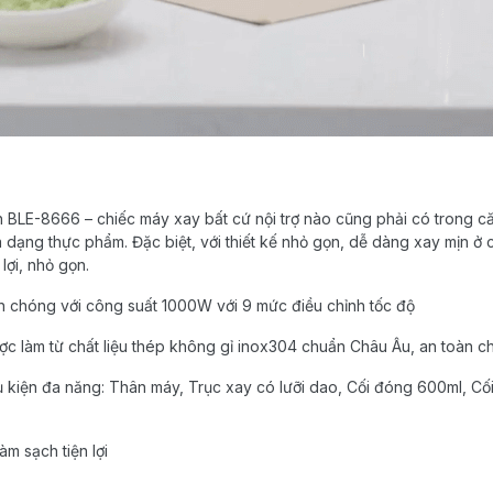
 BLE-8666 – chiếc máy xay bất cứ nội trợ nào cũng phải có trong că
dạng thực phẩm. Đặc biệt, với thiết kế nhỏ gọn, dễ dàng xay mịn ở
lợi, nhỏ gọn.
 chóng với công suất 1000W với 9 mức điều chỉnh tốc độ
c làm từ chất liệu thép không gỉ inox304 chuẩn Châu Âu, an toàn 
kiện đa năng: Thân máy, Trục xay có lưỡi dao, Cối đóng 600ml, Cối x
àm sạch tiện lợi