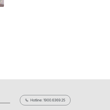
Hướng dẫn sử dụng nồi nấu chậm Elm
18/05/2026
Hotline: 1900.6369.25