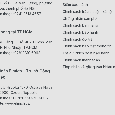
, Số 63 Lê Văn Lương, phường
Điểm bảo hành
òa, thành phố Hà Nội
Chính sách trách nhiệm xã hội
n thoại:
(024) 3513 4657
Chứng nhận sản phẩm
Chính sách bán hàng
phòng tại TP.HCM
Chính sách bảo hành
Chính sách đổi trả
hỉ: Tầng 3, số 402 Huỳnh Văn
Chính sách bảo mật thông tin
 P. Phú Nhuận,TP.HCM
n thoại:
(028)3810.6968
Tra cứu/kích hoạt bảo hành
Chính sách thanh toán
Tiếp nhận và giải quyết khiếu n
oàn Elmich – Trụ sở Cộng
Séc
hỉ: U Hrubku 1570 Ostrava Nova
0900, Czech Republic
n thoại:
00420 59 678 6688
te:
www.elmich.cz