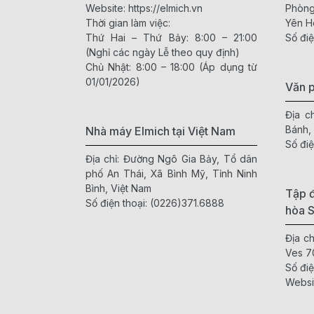
Website:
https://elmich.vn
Phòng
Thời gian làm việc:
Yên H
Thứ Hai – Thứ Bảy: 8:00 – 21:00
Số điệ
(Nghỉ các ngày Lễ theo quy định)
Chủ Nhật: 8:00 – 18:00 (Áp dụng từ
01/01/2026)
Văn 
Địa c
Bánh,
Nhà máy Elmich tại Việt Nam
Số điệ
Địa chỉ: Đường Ngô Gia Bảy, Tổ dân
phố An Thái, Xã Bình Mỹ, Tỉnh Ninh
Bình, Việt Nam
Tập đ
Số điện thoại:
(0226)371.6888
hòa 
Địa c
Ves 7
Số điệ
Websi