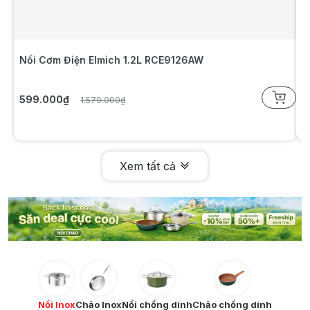
Nồi Cơm Điện Elmich 1.2L RCE9126AW
N
599.000₫
7
1.579.000₫
Xem tất cả
Nồi Inox
Chảo Inox
Nồi chống dính
Chảo chống dính