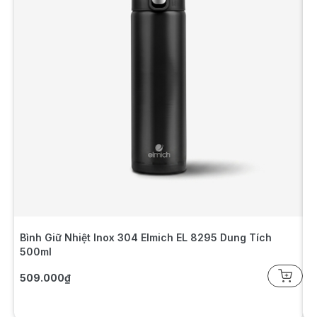
Bình Giữ Nhiệt Inox 304 Elmich EL 8295 Dung Tích
B
500ml
4
509.000₫
2