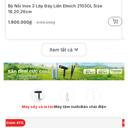
Bộ Nồi Inox 3 Lớp Đáy Liền Elmich 2103OL Size
B
18,20,26cm
S
1.900.000₫
1
4.109.000₫
Xem tất cả
Máy sấy và là tóc
Máy tăm nước
Bàn chải điện
Giảm 41%
Gi