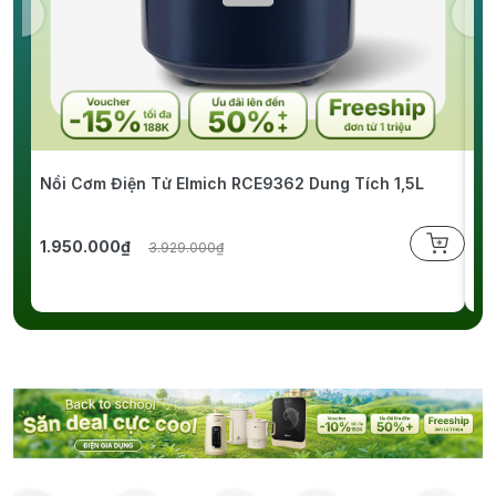
Nồi Cơm Điện Tử Elmich RCE9362 Dung Tích 1,5L
Bộ
EL
1.950.000₫
1.
3.929.000₫