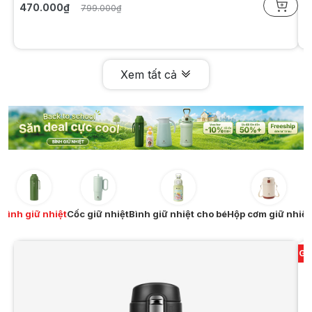
470.000₫
1
799.000₫
Xem tất cả
Bình giữ nhiệt
Cốc giữ nhiệt
Bình giữ nhiệt cho bé
Hộp cơm giữ nhiệt
Gi