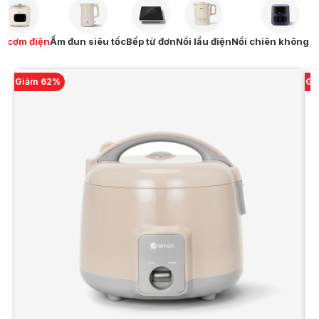
i cơm điện
Ấm đun siêu tốc
Bếp từ đơn
Nồi lẩu điện
Nồi chiên không 
Giảm 62%
Gi