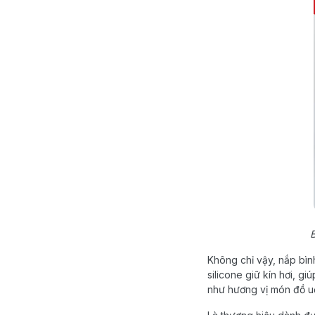
B
Không chỉ vậy, nắp bìn
silicone giữ kín hơi, g
như hương vị món đồ u