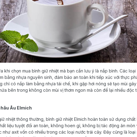
 khi chọn mua bình giữ nhiệt mà bạn cần lưu ý là nắp bình. Các loại
àm bằng nhựa nguyên sinh, đảm bảo an toàn khi tiếp xúc với thực ph
g chỉ có nắp làm bằng nhựa tái chế, khi gặp hơi nóng sẽ tạo mùi gây
ứa bên trong không còn mùi vị thơm ngon mà còn để lại nhiều độc t
 châu Âu Elmich
giữ nhiệt thông thường, bình giữ nhiệt Elmich hoàn toàn sử dụng chất 
 chất liệu tuyệt đối an toàn, không hoen gỉ, không bị tác động ăn mò
như axit vốn có nhiều trong các loại nước trái cây. Đây cũng là loại 