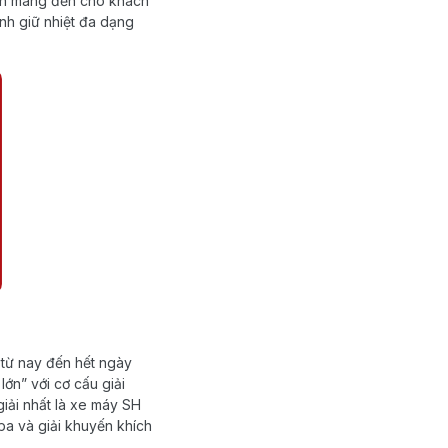
uôn mang đến cho khách
nh giữ nhiệt đa dạng
 từ nay đến hết ngày
lớn” với cơ cấu giải
 giải nhất là xe máy SH
i ba và giải khuyến khích