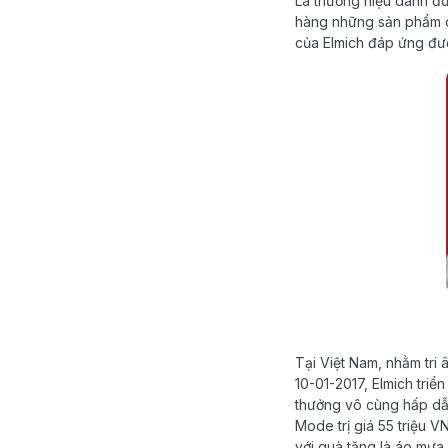
Là thương hiệu dành đư
hàng những sản phẩm ch
của Elmich đáp ứng đượ
Tại Việt Nam, nhằm tri 
10-01-2017, Elmich triể
thưởng vô cùng hấp dẫn:
Mode trị giá 55 triệu VN
với quà tặng là áo mưa