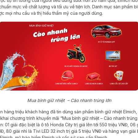
ợc sự tin tưởng của người tiêu dùng suốt hơn 20 năm qua, Elmich l
uẩn mực về chất lượng và tối ưu về tiện ích. Danh mục sản phẩm bì
c mọi nhu cầu và thị hiếu thẩm mỹ của người dùng.
Mua bình giữ nhiệt – Cào nhanh trúng lớn
ân hàng triệu khách hàng đã tin dùng sản phẩm bình giữ nhiệt Elmich,
n khai chương trình khuyến mãi “Mua bình giữ nhiệt – Cào nhanh trúng 
 01 giải đặc biệt là ô tô Honda City trị giá lên tới 550 triệu VNĐ, 06
Đ, 80 giải nhì là Tivi LED 32 inch trị giá 5 triệu VNĐ và hàng vạn giả
 Elmich, mũ bảo hiểm Elmich và cốc sứ cao cấp Elmich.