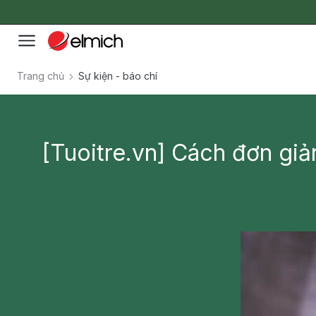
Trang chủ
Sự kiện - báo chí
[Tuoitre.vn] ​Cách đơn giả